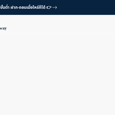
้นต่ำ ฝาก-ถอนเมื่อไหร่ก็ได้ 👉
Away