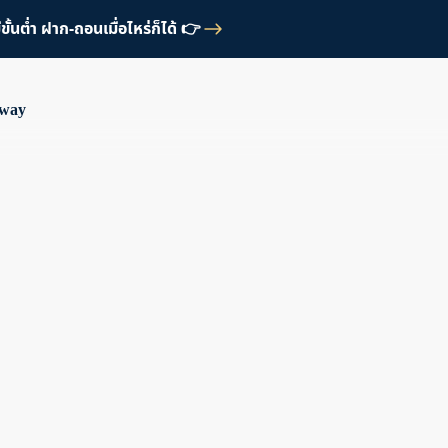
้นต่ำ ฝาก-ถอนเมื่อไหร่ก็ได้ 👉
Away