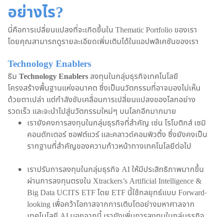
อย่างไร?
นี่คือการเปลี่ยนแปลงที่จะเกิดขึ้นใน Thematic Portfolio ของเรา
โดยคุณสามารถดูรายละเอียดเพิ่มเติมได้ในแอปพลิเคชันของเรา
Technology Enablers
ธีม
Technology Enablers
ลงทุนในกลุ่มธุรกิจเทคโนโลยี
โครงสร้างพื้นฐานแห่งอนาคต ซึ่งเป็นนวัตกรรมที่อาจมองไม่เห็น
ด้วยตาเปล่า แต่กำลังขับเคลื่อนการเปลี่ยนแปลงของโลกอย่าง
รวดเร็ว และจะนำไปสู่นวัตกรรมใหม่ๆ บนโลกอีกมากมาย
เรายังคงการลงทุนในกลุ่มธุรกิจที่สำคัญ เช่น โรโบติกส์ เซมิ
คอนดักเตอร์ ซอฟต์แวร์ และคลาวด์คอมพิวติ้ง ซึ่งยังคงเป็น
รากฐานที่สำคัญของความก้าวหน้าทางเทคโนโลยีต่อไป
เราปรับการลงทุนในกลุ่มธุรกิจ AI ให้มีประสิทธิภาพมากขึ้น
ผ่านการลงทุนตรงใน Xtrackers’s Artificial Intelligence &
Big Data UCITS ETF โดย ETF นี้ใช้กลยุทธ์แบบ Forward-
looking เพื่อคว้าโอกาสจากการเติบโตอย่างมหาศาลจาก
เทคโนโลยี AI นอกจากนี้ เรายังเพิ่มการลงทุนในกลุ่มธุรกิจ