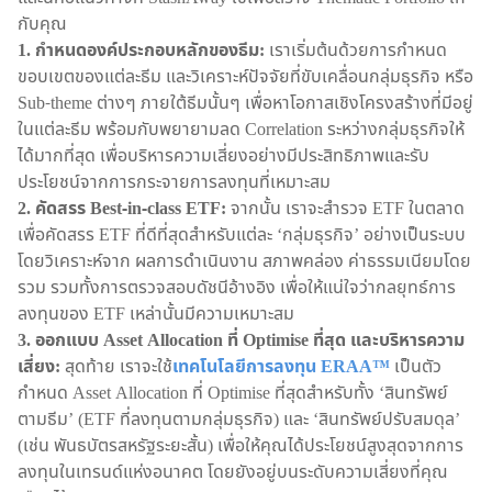
กับคุณ
1. กำหนดองค์ประกอบหลักของธีม:
เราเริ่มต้นด้วยการกำหนด
ขอบเขตของแต่ละธีม และวิเคราะห์ปัจจัยที่ขับเคลื่อนกลุ่มธุรกิจ หรือ
Sub-theme ต่างๆ ภายใต้ธีมนั้นๆ เพื่อหาโอกาสเชิงโครงสร้างที่มีอยู่
ในแต่ละธีม พร้อมกับพยายามลด Correlation ระหว่างกลุ่มธุรกิจให้
ได้มากที่สุด เพื่อบริหารความเสี่ยงอย่างมีประสิทธิภาพและรับ
ประโยชน์จากการกระจายการลงทุนที่เหมาะสม
2. คัดสรร Best-in-class ETF:
จากนั้น เราจะสำรวจ ETF ในตลาด
เพื่อคัดสรร ETF ที่ดีที่สุดสำหรับแต่ละ ‘กลุ่มธุรกิจ’ อย่างเป็นระบบ
โดยวิเคราะห์จาก ผลการดำเนินงาน สภาพคล่อง ค่าธรรมเนียมโดย
รวม รวมทั้งการตรวจสอบดัชนีอ้างอิง เพื่อให้แน่ใจว่ากลยุทธ์การ
ลงทุนของ ETF เหล่านั้นมีความเหมาะสม
3. ออกแบบ Asset Allocation ที่ Optimise ที่สุด และบริหารความ
เสี่ยง:
สุดท้าย เราจะใช้
เทคโนโลยีการลงทุน ERAA™
เป็นตัว
กำหนด Asset Allocation ที่ Optimise ที่สุดสำหรับทั้ง ‘สินทรัพย์
ตามธีม’ (ETF ที่ลงทุนตามกลุ่มธุรกิจ) และ ‘สินทรัพย์ปรับสมดุล’
(เช่น พันธบัตรสหรัฐระยะสั้น) เพื่อให้คุณได้ประโยชน์สูงสุดจากการ
ลงทุนในเทรนด์แห่งอนาคต โดยยังอยู่บนระดับความเสี่ยงที่คุณ