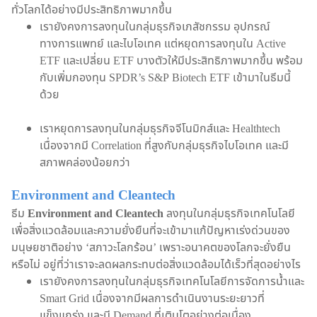
ทั่วโลกได้อย่างมีประสิทธิภาพมากขึ้น
เรายังคงการลงทุนในกลุ่มธุรกิจเภสัชกรรม อุปกรณ์
ทางการแพทย์ และไบโอเทค แต่หยุดการลงทุนใน Active
ETF และเปลี่ยน ETF บางตัวให้มีประสิทธิภาพมากขึ้น พร้อม
กับเพิ่มกองทุน SPDR’s S&P Biotech ETF เข้ามาในธีมนี้
ด้วย
เราหยุดการลงทุนในกลุ่มธุรกิจจีโนมิกส์และ Healthtech
เนื่องจากมี Correlation ที่สูงกับกลุ่มธุรกิจไบโอเทค และมี
สภาพคล่องน้อยกว่า
Environment and Cleantech
ธีม
Environment and Cleantech
ลงทุนในกลุ่มธุรกิจเทคโนโลยี
เพื่อสิ่งแวดล้อมและความยั่งยืนที่จะเข้ามาแก้ปัญหาเร่งด่วนของ
มนุษยชาติอย่าง ‘สภาวะโลกร้อน’ เพราะอนาคตของโลกจะยั่งยืน
หรือไม่ อยู่ที่ว่าเราจะลดผลกระทบต่อสิ่งแวดล้อมได้เร็วที่สุดอย่างไร
เรายังคงการลงทุนในกลุ่มธุรกิจเทคโนโลยีการจัดการน้ำและ
Smart Grid เนื่องจากมีผลการดำเนินงานระยะยาวที่
แข็งแกร่ง และมี Demand ที่เติบโตอย่างต่อเนื่อง