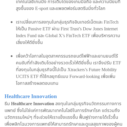
เทคโนโลยีเกมมิ่ง การเติบโตของเกมมือถือ และความนิยมที่
สูงขึ้นของ E-sport และแพลตฟอร์มสตรีมมิ่งทั่วโลก
เราเปลี่ยนการลงทุนในกลุ่มธุรกิจอินเทอร์เน็ตและ FinTech
ให้เป็น Passive ETF ผ่าน First Trust’s Dow Jones Internet
Index Fund และ Global X’s FinTech ETF เพื่อบริหารความ
เสี่ยงให้ดียิ่งขึ้น
เพื่อคว้าโอกาสในอุตสาหกรรมรถยนต์ไฟฟ้าและยานยนต์ไร้
คนขับที่กำลังเติบโตอย่างรวดเร็วให้ดียิ่งขึ้น เราจึงปรับ ETF
ที่ลงทุนในกลุ่มธุรกิจนี้ไปเป็น Xtrackers’s Future Mobility
UCITS ETF ที่ใช้กลยุทธ์แบบ Forward-looking เพื่อเพิ่ม
โอกาสสร้างผลตอบแทน
Healthcare Innovation
ธีม
Healthcare Innovation
ลงทุนในกลุ่มธุรกิจนวัตกรรมทางการ
แพทย์ ซึ่งไม่ใช่แค่การพัฒนาเทคโนโลยีในการรักษาโรค แต่รวมถึง
นวัตกรรมใหม่ๆ ที่จะช่วยให้เราแข็งแรงขึ้น ฟื้นฟูร่างกายได้เร็วขึ้น
เพื่อพลิกโฉมวงการแพทย์ให้สามารถรักษาและดูแลสุขภาพของผู้คน