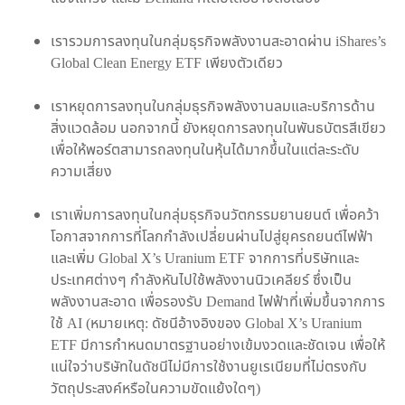
เรารวมการลงทุนในกลุ่มธุรกิจพลังงานสะอาดผ่าน iShares’s
Global Clean Energy ETF เพียงตัวเดียว
เราหยุดการลงทุนในกลุ่มธุรกิจพลังงานลมและบริการด้าน
สิ่งแวดล้อม นอกจากนี้ ยังหยุดการลงทุนในพันธบัตรสีเขียว
เพื่อให้พอร์ตสามารถลงทุนในหุ้นได้มากขึ้นในแต่ละระดับ
ความเสี่ยง
เราเพิ่มการลงทุนในกลุ่มธุรกิจนวัตกรรมยานยนต์ เพื่อคว้า
โอกาสจากการที่โลกกำลังเปลี่ยนผ่านไปสู่ยุครถยนต์ไฟฟ้า
และเพิ่ม Global X’s Uranium ETF จากการที่บริษัทและ
ประเทศต่างๆ กำลังหันไปใช้พลังงานนิวเคลียร์ ซึ่งเป็น
พลังงานสะอาด เพื่อรองรับ Demand ไฟฟ้าที่เพิ่มขึ้นจากการ
ใช้ AI (หมายเหตุ: ดัชนีอ้างอิงของ Global X’s Uranium
ETF มีการกำหนดมาตรฐานอย่างเข้มงวดและชัดเจน เพื่อให้
แน่ใจว่าบริษัทในดัชนีไม่มีการใช้งานยูเรเนียมที่ไม่ตรงกับ
วัตถุประสงค์หรือในความขัดแย้งใดๆ)