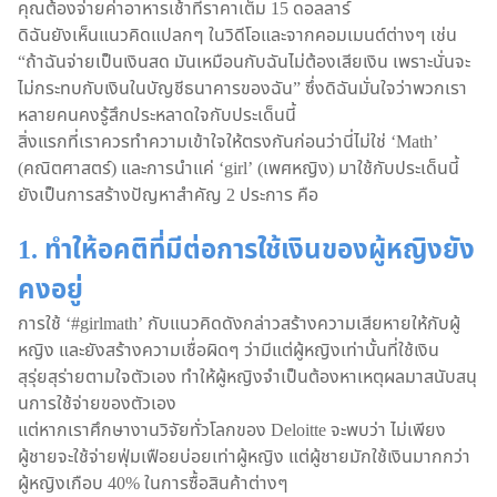
คุณต้องจ่ายค่าอาหารเช้าที่ราคาเต็ม 15 ดอลลาร์
ดิฉันยังเห็นแนวคิดแปลกๆ ในวิดีโอและจากคอมเมนต์ต่างๆ เช่น
“ถ้าฉันจ่ายเป็นเงินสด มันเหมือนกับฉันไม่ต้องเสียเงิน เพราะนั่นจะ
ไม่กระทบกับเงินในบัญชีธนาคารของฉัน” ซึ่งดิฉันมั่นใจว่าพวกเรา
หลายคนคงรู้สึกประหลาดใจกับประเด็นนี้
สิ่งแรกที่เราควรทำความเข้าใจให้ตรงกันก่อนว่านี่ไม่ใช่ ‘Math’
(คณิตศาสตร์) และการนำแค่ ‘girl’ (เพศหญิง) มาใช้กับประเด็นนี้
ยังเป็นการสร้างปัญหาสำคัญ 2 ประการ คือ
1. ทำให้อคติที่มีต่อการใช้เงินของผู้หญิงยัง
คงอยู่
การใช้ ‘#girlmath’ กับแนวคิดดังกล่าวสร้างความเสียหายให้กับผู้
หญิง และยังสร้างความเชื่อผิดๆ ว่ามีแต่ผู้หญิงเท่านั้นที่ใช้เงิน
สุรุ่ยสุร่ายตามใจตัวเอง ทำให้ผู้หญิงจำเป็นต้องหาเหตุผลมาสนับสนุ
นการใช้จ่ายของตัวเอง
แต่หากเราศึกษางานวิจัยทั่วโลกของ Deloitte จะพบว่า ไม่เพียง
ผู้ชายจะใช้จ่ายฟุ่มเฟือยบ่อยเท่าผู้หญิง แต่ผู้ชายมักใช้เงินมากกว่า
ผู้หญิงเกือบ 40% ในการซื้อสินค้าต่างๆ