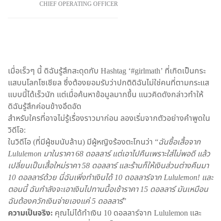
CHIEF OPERATING OFFICER
เมื่อเร็วๆ นี้ ดิฉันรู้สึกสะดุดกับ Hashtag ‘#girlmath’ ที่เกิดเป็นกระ
แสบนโลกโซเชียล ซึ่งต้องยอมรับว่าปกติดิฉันไม่ใช่คนที่ตามกระแส
แบบนี้ได้เร็วนัก แต่เมื่อค้นหาข้อมูลมากขึ้น แนวคิดดังกล่าวทำให้
ดิฉันรู้สึกค่อนข้างอึดอัด
สำหรับใครที่อาจไม่รู้เรื่องราวมาก่อน ลองเริ่มจากตัวอย่างคำพูดใน
วิดีโอ:
ในวิดีโอ (ที่มีผู้ชมนับล้าน) มีผู้หญิงร้องตะโกนว่า “
ฉันซื้อเสื้อจาก
Lululemon มาในราคา 68 ดอลลาร์ แต่เอาไปคืนเพราะใส่ไม่พอดี แล้ว
เปลี่ยนเป็นเสื้อใหม่ราคา 58 ดอลลาร์ และร้านก็ให้เงินส่วนต่างคืนมา
10 ดอลลาร์ด้วย นี่ฉันเพิ่งทำเงินได้ 10 ดอลลาร์จาก Lululemon! และ
ตอนนี้ ฉันกำลังจะเอาเงินไปทานมื้อเช้าราคา 15 ดอลลาร์ มันเหมือน
ฉันต้องควักเงินจ่ายเองแค่ 5 ดอลลาร์
”
ความเป็นจริง:
คุณไม่ได้ทำเงิน 10 ดอลลาร์จาก Lululemon และ