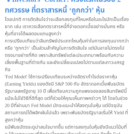
ทศวรรษ ที่ตราสารหนี้ ‘ถูกกว่า’ หุ้น
โดยปกติ การตัดสินใจว่าจะเลือกลงทุนที่ไหนหรือในอะไรมักเป็นเรื่อง
ยาก เช่น เราควรเลือกตราสารหนี้ที่จ่ายดอกเบี้ยอย่างมั่นคง หรือ
หุ้นที่อาจได้ผลตอบแทนสูงกว่า
การเปรียบเทียบว่าสินทรัพย์ประเภทไหนคุ้มค่าในการลงทุนมากกว่า
หรือ ‘ถูกกว่า’ เป็นส่วนสำคัญในการตัดสินใจ แต่มันอาจไม่ตรงไป
ตรงมาอย่างที่คิด เพราะสินทรัพย์แต่ละประเภทมาพร้อมกับความ
เสี่ยงพื้นฐานที่ต่างกัน และยังเปลี่ยนแปลงไปตามแต่ละภาวะเศรฐ
กิจ
'Fed Model' ใช้การเปรียบเทียบระหว่างอัตรากำไรต่อราคาหุ้น
(Earning Yields) ของดัชนี S&P 500 กับ อัตราดอกเบี้ยพันธบัตร
รัฐบาลสหรัฐอายุ 10 ปี เพื่อเทียบความถูกแพงของสองสินทรัพย์นี้
แม้จะไม่ใช่วิธีที่ดีที่สุด แต่ก็ช่วยให้คุณเห็นภาพคร่าวๆ ได้ โดยในช่วง
20 ปีที่ผ่านมา Fed Model มักจะแนะนำให้ลงทุนในหุ้น แต่ปัจจุบัน
สถานการณ์ได้พลิกผันไปแล้ว เพราะพันธบัตรรัฐบาลเริ่มให้ Yield ที่
สูงกว่าหุ้น
แม้พันธบัตรจะดูน่าสนใจมากขึ้น แต่การลงทุนในหุ้นยังมีแนวโน้มที่