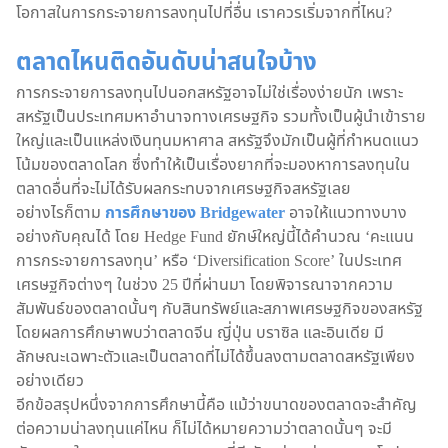
โอกาสในการกระจายการลงทุนไปที่อื่น เราควรเริ่มจากที่ไหน?
ตลาดไหนติดอันดับน่าสนใจบ้าง
การกระจายการลงทุนไปนอกสหรัฐอาจไม่ใช่เรื่องง่ายนัก เพราะ
สหรัฐเป็นประเทศมหาอำนาจทางเศรษฐกิจ รวมทั้งเป็นผู้นำเข้าราย
ใหญ่และเป็นแหล่งเงินทุนมหาศาล สหรัฐจึงมักเป็นผู้ที่กำหนดแนว
โน้มของตลาดโลก ซึ่งทำให้เป็นเรื่องยากที่จะมองหาการลงทุนใน
ตลาดอื่นที่จะไม่ได้รับผลกระทบจากเศรษฐกิจสหรัฐเลย
อย่างไรก็ตาม
การศึกษาของ Bridgewater
อาจให้แนวทางบาง
อย่างกับคุณได้ โดย Hedge Fund ยักษ์ใหญ่นี้ได้คำนวณ ‘คะแนน
การกระจายการลงทุน’ หรือ ‘Diversification Score’ ในประเทศ
เศรษฐกิจต่างๆ ในช่วง 25 ปีที่ผ่านมา โดยพิจารณาจากความ
สัมพันธ์ของตลาดนั้นๆ กับสินทรัพย์และสภาพเศรษฐกิจของสหรัฐ
โดยผลการศึกษาพบว่าตลาดจีน ญี่ปุ่น บราซิล และอินเดีย มี
ลักษณะเฉพาะตัวและเป็นตลาดที่ไม่ได้ขึ้นลงตามตลาดสหรัฐเพียง
อย่างเดียว
อีกข้อสรุปหนึ่งจากการศึกษานี้คือ แม้ว่าขนาดของตลาดจะสำคัญ
ต่อความน่าลงทุนแค่ไหน ก็ไม่ได้หมายความว่าตลาดนั้นๆ จะมี