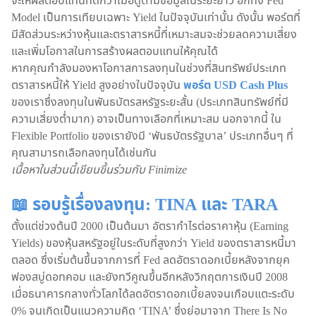
จะให้ผลตอบแทนที่ดีกว่าเมื่อดูตามข้อมูลในระยะยาว อีกทั้ง Fed
Model เป็นการเทียบเฉพาะ Yield ในปัจจุบันเท่านั้น ดังนั้น พอร์ตที่
มีสัดส่วนระหว่างหุ้นและตราสารหนี้ที่เหมาะสมจะช่วยลดความเสี่ยง
และเพิ่มโอกาสในการสร้างผลตอบแทนให้คุณได้
หากคุณกำลังมองหาโอกาสการลงทุนในช่วงที่สินทรัพย์ประเภท
ตราสารหนี้ให้ Yield สูงอย่างในปัจจุบัน
พอร์ต USD Cash Plus
ของเราซึ่งลงทุนในพันธบัตรสหรัฐระยะสั้น (ประเภทสินทรัพย์ที่มี
ความเสี่ยงต่ำมาก) อาจเป็นทางเลือกที่เหมาะสม นอกจากนี้ ใน
Flexible Portfolio ของเรายังมี ‘พันธบัตรรัฐบาล’ ประเภทอื่นๆ ที่
คุณสามารถเลือกลงทุนได้เช่นกัน
เนื้อหาในส่วนนี้เขียนขึ้นร่วมกับ Finimize
📖 รอบรู้เรื่องลงทุน: TINA และ TARA
ตั้งแต่ช่วงต้นปี 2000 เป็นต้นมา อัตรากำไรต่อราคาหุ้น (Earning
Yields) ของหุ้นสหรัฐอยู่ในระดับที่สูงกว่า Yield ของตราสารหนี้มา
ตลอด ซึ่งเริ่มต้นขึ้นจากการที่ Fed ลดอัตราดอกเบี้ยหลังจากยุค
ฟองสบู่ดอทคอม และยังทวีคูณขึ้นอีกหลังวิกฤตการเงินปี 2008
เมื่อธนาคารกลางทั่วโลกได้ลดอัตราดอกเบี้ยลงจนเกือบแตะระดับ
0% จนเกิดเป็นแนวความคิด ‘TINA’ ซึ่งย่อมาจาก There Is No