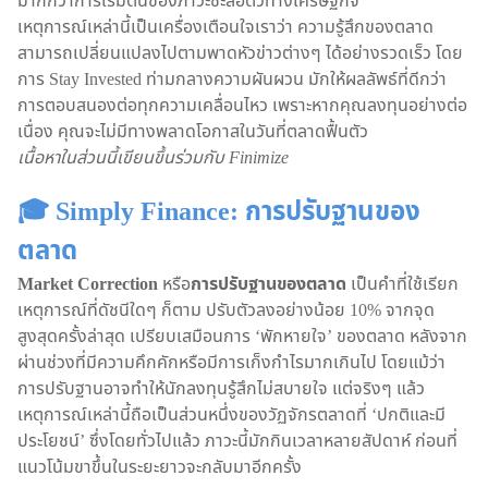
มากกว่าการเริ่มต้นของภาวะชะลอตัวทางเศรษฐกิจ
เหตุการณ์เหล่านี้เป็นเครื่องเตือนใจเราว่า ความรู้สึกของตลาด
สามารถเปลี่ยนแปลงไปตามพาดหัวข่าวต่างๆ ได้อย่างรวดเร็ว โดย
การ Stay Invested ท่ามกลางความผันผวน มักให้ผลลัพธ์ที่ดีกว่า
การตอบสนองต่อทุกความเคลื่อนไหว เพราะหากคุณลงทุนอย่างต่อ
เนื่อง คุณจะไม่มีทางพลาดโอกาสในวันที่ตลาดฟื้นตัว
เนื้อหาในส่วนนี้เขียนขึ้นร่วมกับ Finimize
🎓 Simply Finance: การปรับฐานของ
ตลาด
Market Correction
หรือ
การปรับฐานของตลาด
เป็นคำที่ใช้เรียก
เหตุการณ์ที่ดัชนีใดๆ ก็ตาม ปรับตัวลงอย่างน้อย 10% จากจุด
สูงสุดครั้งล่าสุด เปรียบเสมือนการ ‘พักหายใจ’ ของตลาด หลังจาก
ผ่านช่วงที่มีความคึกคักหรือมีการเก็งกำไรมากเกินไป โดยแม้ว่า
การปรับฐานอาจทำให้นักลงทุนรู้สึกไม่สบายใจ แต่จริงๆ แล้ว
เหตุการณ์เหล่านี้ถือเป็นส่วนหนึ่งของวัฏจักรตลาดที่ ‘ปกติและมี
ประโยชน์’ ซึ่งโดยทั่วไปแล้ว ภาวะนี้มักกินเวลาหลายสัปดาห์ ก่อนที่
แนวโน้มขาขึ้นในระยะยาวจะกลับมาอีกครั้ง