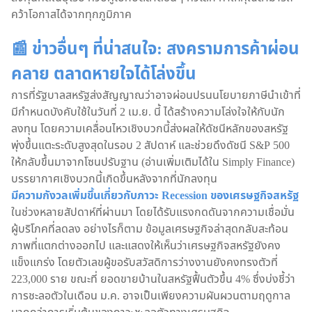
คว้าโอกาสได้จากทุกภูมิภาค
📰 ข่าวอื่นๆ ที่น่าสนใจ: สงครามการค้าผ่อน
คลาย ตลาดหายใจได้โล่งขึ้น
การที่รัฐบาลสหรัฐส่งสัญญาณว่าอาจผ่อนปรนนโยบายภาษีนำเข้าที่
มีกำหนดบังคับใช้ในวันที่ 2 เม.ย. นี้ ได้สร้างความโล่งใจให้กับนัก
ลงทุน โดยความเคลื่อนไหวเชิงบวกนี้ส่งผลให้ดัชนีหลักของสหรัฐ
พุ่งขึ้นแตะระดับสูงสุดในรอบ 2 สัปดาห์ และช่วยดึงดัชนี S&P 500
ให้กลับขึ้นมาจากโซนปรับฐาน (อ่านเพิ่มเติมได้ใน Simply Finance)
บรรยากาศเชิงบวกนี้เกิดขึ้นหลังจากที่นักลงทุน
มีความกังวลเพิ่มขึ้นเกี่ยวกับภาวะ Recession ของเศรษฐกิจสหรัฐ
ในช่วงหลายสัปดาห์ที่ผ่านมา โดยได้รับแรงกดดันจากความเชื่อมั่น
ผู้บริโภคที่ลดลง อย่างไรก็ตาม ข้อมูลเศรษฐกิจล่าสุดกลับสะท้อน
ภาพที่แตกต่างออกไป และแสดงให้เห็นว่าเศรษฐกิจสหรัฐยังคง
แข็งแกร่ง โดยตัวเลขผู้ขอรับสวัสดิการว่างงานยังคงทรงตัวที่
223,000 ราย ขณะที่ ยอดขายบ้านในสหรัฐฟื้นตัวขึ้น 4% ซึ่งบ่งชี้ว่า
การชะลอตัวในเดือน ม.ค. อาจเป็นเพียงความผันผวนตามฤดูกาล