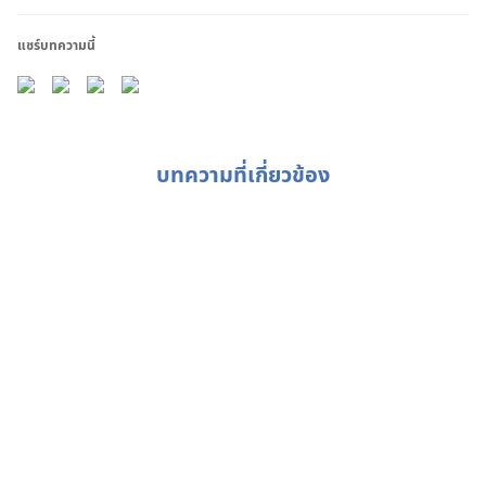
แชร์บทความนี้
บทความที่เกี่ยวข้อง
Weekly Buzz: 🌎 สำรวจแหล่งรายได้ของบริษัททั่วโลก
Weekly Buzz: 💪หรือหุ้นยุโรปกำลังฟื้นตัว?