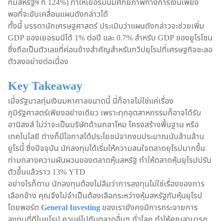
กับสหรัฐฯ ที่ 124%) ทำให้เยอรมนีมีศักยภาพทางการเงินเพียง
พอที่จะขับเคลื่อนแผนดังกล่าวได้
ทั้งนี้ บรรดานักเศรษฐศาสตร์ ประเมินว่าแผนดังกล่าวจะช่วยเพิ่ม
GDP ของเยอรมนีได้ 1% ต่อปี และ 0.7% สำหรับ GDP ของยูโรโซน
ซึ่งถือเป็นตัวเลขที่ค่อนข้างสำคัญสำหรับทวีปยุโรปที่เศรษฐกิจชะลอ
ตัวลงอย่างต่อเนื่อง
Key Takeaway
เมื่อรัฐบาลทุ่มเงินมหาศาลขนาดนี้ นี่ก็อาจไม่ใช่แค่เรื่อง
ภูมิรัฐศาสตร์เพียงอย่างเดียว เพราะทุกอุตสาหกรรมก็อาจได้รับ
อานิสงส์ ไม่ว่าจะเป็นบริษัทด้านกลาโหม โครงสร้างพื้นฐาน หรือ
เทคโนโลยี ต่างก็มีโอกาสได้ประโยชน์จากงบประมาณนับล้านล้าน
ยูโรนี้ ซึ่งปัจจุบัน นักลงทุนได้เริ่มให้ความสนใจตลาดยุโรปมากขึ้น
ท่ามกลางความผันผวนของตลาดหุ้นสหรัฐ ทำให้ตลาดหุ้นยุโรปปรับ
ตัวขึ้นแล้วราว 13% YTD
อย่างไรก็ตาม นักลงทุนต้องไม่ลืมว่าการลงทุนไม่ใช่เรื่องของการ
เลือกข้าง คุณจึงไม่จำเป็นต้องเลือกระหว่างหุ้นสหรัฐกับหุ้นยุโรป
โดยพอร์ต
General Investing
ของเรายังคงมีการกระจายการ
ลงทุนที่ดีในยุโรป ควบคู่ไปกับตลาดอื่นๆ ทั่วโลก ทำให้คุณสามารถ