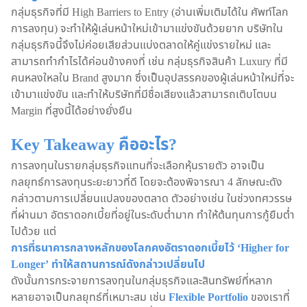
กลุ่มธุรกิจที่มี High Barriers to Entry (อ่านเพิ่มเติมได้ใน ศัพท์โลก
การลงทุน) จะทำให้ผู้เล่นหน้าใหม่เข้ามาแข่งขันด้วยยาก บริษัทใน
กลุ่มธุรกิจนี้จึงไม่ค่อยเสียส่วนแบ่งตลาดให้คู่แข่งรายใหม่ และ
สามารถทำกำไรได้ค่อนข้างคงที่ เช่น กลุ่มธุรกิจสินค้า Luxury ที่มี
คนหลงใหลใน Brand สูงมาก ซึ่งเป็นอุปสรรคของผู้เล่นหน้าใหม่ที่จะ
เข้ามาแข่งขัน และทำให้บริษัทที่มีชื่อเสียงแล้วสามารถเติบโตบน
Margin ที่สูงนี้ได้อย่างยั่งยืน
Key Takeaway คืออะไร?
การลงทุนในรายกลุ่มธุรกิจแทนที่จะเลือกหุ้นรายตัว อาจเป็น
กลยุทธ์การลงทุนระยะยาวที่ดี โดยจะต้องพิจารณา 4 ลักษณะดัง
กล่าวตามการเปลี่ยนแปลงของตลาด ตัวอย่างเช่น ในช่วงทศวรรษ
ที่ผ่านมา อัตราดอกเบี้ยที่อยู่ในระดับต่ำมาก ทำให้ต้นทุนการกู้ยืมต่ำ
ไปด้วย แต่
การที่ธนาคารกลางหลักของโลกคงอัตราดอกเบี้ยไว้ ‘Higher for
Longer’ ทำให้สถานการณ์ดังกล่าวเปลี่ยนไป
ดังนั้นการกระจายการลงทุนในกลุ่มธุรกิจและสินทรัพย์ที่หลาก
หลายอาจเป็นกลยุทธ์ที่เหมาะสม เช่น
Flexible Portfolio
ของเราที่