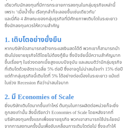
เดียวกับนักลงทุนที่มีการกระจายการลงทุนในกลุ่มธุรกิจเหล่านี้
เพราะ ‘เมื่อน้ำขึ้น เรือทุกลำก็จะลอยขึ้นเช่นเดียวกัน’
และนี่คือ 4 ลักษณะของกลุ่มธุรกิจที่มีศักยภาพเติบโตในระยะยาว
ซึ่งนักลงทุนควรให้ความสำคัญ
1. เติบโตอย่างยั่งยืน
หากบริษัทใดสามารถสร้างกระแสเงินสดได้ดี พวกเขาก็สามารถนำ
เงินไปขยายธุรกิจได้โดยไม่ต้องกู้ยืม ซึ่งปัจจัยนี้มีความสำคัญมาก
ขึ้นเรื่อยๆ ในช่วงดอกเบี้ยสูงแบบปัจจุบัน และสมมติว่ามีกลุ่มธุรกิจ
ที่เติบโตด้วยอัตราเฉลี่ย 5% ต่อปี ซึ่งอาจดูไม่น่าสนใจเท่า 15% ต่อปี
แต่ถ้ากลุ่มธุรกิจนี้เติบโตที่ 5% ได้อย่างต่อเนื่องในระยะยาว แม้แต่
ในช่วง Recession ถือว่าน่าสนใจมาก
2. มี Economies of Scale
ยิ่งบริษัทเติบโตมากขึ้นเท่าไหร่ ต้นทุนในการผลิตต่อหน่วยก็จะยิ่ง
ถูกลงเท่านั้น สิ่งนี้เรียกว่า Economies of Scale โดยหลังจากที่
บริษัทลงทุนครั้งแรกเพื่อขยายธุรกิจ พวกเขาสามารถใช้ประโยชน์
จากการลงทุนครั้งนั้นเพื่อขับเคลื่อนการเติบโตต่อไป ซึ่งจะทำให้