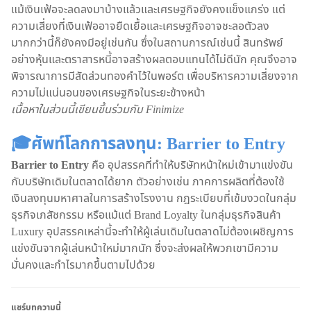
แม้เงินเฟ้อจะลดลงมาบ้างแล้วและเศรษฐกิจยังคงแข็งแกร่ง แต่
ความเสี่ยงที่เงินเฟ้ออาจยืดเยื้อและเศรษฐกิจอาจชะลอตัวลง
มากกว่านี้ก็ยังคงมีอยู่เช่นกัน ซึ่งในสถานการณ์เช่นนี้ สินทรัพย์
อย่างหุ้นและตราสารหนี้อาจสร้างผลตอบแทนได้ไม่ดีนัก คุณจึงอาจ
พิจารณาการมีสัดส่วนทองคำไว้ในพอร์ต เพื่อบริหารความเสี่ยงจาก
ความไม่แน่นอนของเศรษฐกิจในระยะข้างหน้า
เนื้อหาในส่วนนี้เขียนขึ้นร่วมกับ Finimize
🎓ศัพท์โลกการลงทุน: Barrier to Entry
Barrier to Entry
คือ อุปสรรคที่ทำให้บริษัทหน้าใหม่เข้ามาแข่งขัน
กับบริษัทเดิมในตลาดได้ยาก ตัวอย่างเช่น ภาคการผลิตที่ต้องใช้
เงินลงทุนมหาศาลในการสร้างโรงงาน กฎระเบียบที่เข้มงวดในกลุ่ม
ธุรกิจเภสัชกรรม หรือแม้แต่ Brand Loyalty ในกลุ่มธุรกิจสินค้า
Luxury อุปสรรคเหล่านี้จะทำให้ผู้เล่นเดิมในตลาดไม่ต้องเผชิญการ
แข่งขันจากผู้เล่นหน้าใหม่มากนัก ซึ่งจะส่งผลให้พวกเขามีความ
มั่นคงและกำไรมากขึ้นตามไปด้วย
แชร์บทความนี้