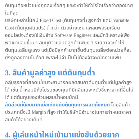
ต้นทุนต่อหน่วยยิ่งถูกลงเรื่อยๆ และจะทำให้กำไรโตเร็วกว่ายอดขาย
ในที่สุด
บริษัทเหล่านี้มักมี Fixed Cost (ต้นทุนคงที่) สูงกว่า แต่มี Variable
Cost (ต้นทุนผันแปร) ต่ำกว่า ตัวอย่างเช่น แพลตฟอร์มเรียน
ออนไลน์จะต้องใช้เงินจ้าง Software Engineer และนักวิเคราะห์เพื่อ
พัฒนาแอปขึ้นมา สมมุติว่าแอปมีลูกค้าเพียง 1 รายอาจจะทำให้
ต้นทุนเฉลี่ยดูแพง แต่เมื่อมีลูกค้ามากขึ้นต้นทุนเฉลี่ยต่อหน่วยก็จะ
ยิ่งถูกลงตามไปด้วย เพราะไม่จำเป็นไม่ต้องจ้างพนักงานเพิ่ม
3. สินค้ามูลค่าสูง แต่ต้นทุนต่ำ
กลุ่มธุรกิจที่ยอดเยี่ยมจะสามารถผลิตสินค้าต้นทุนต่ำแต่มีมูลค่าสูง
ได้ เช่น น้ำหอมยี่ห้อโปรดของคุณที่มีกลิ่นเฉพาะตัวซึ่งหาจากที่อื่นไม่
ได้ แต่ต้นทุนของส่วนผสมน้ำหอมมักมี
สัดส่วนที่น้อยมากเมื่อเทียบกับต้นทุนการผลิตทั้งหมด
โดยสินค้า
ประเภทนี้จะมี Margin ที่สูง ทำให้บริษัทมีอำนาจในการกำหนดราคา
สินค้าได้อย่างเต็มที่
4. ผู้เล่นหน้าใหม่เข้ามาแข่งขันด้วยยาก