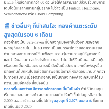
มี ETF ให้เลือกมากกว่า 60 ตัว เพื่อให้คุณสามารถมีส่วนร่วมกับการ
เติบโตในหลากหลายกลุ่มธุรกิจ ไม่ว่าจะเป็น Fintech, Healthcare,
Semiconductor หรือ Cloud Computing
📰 ข่าวอื่นๆ ที่น่าสนใจ: ทองคำแตะระดับ
สูงสุดในรอบ 6 เดือน
ทองคำยังเป็น Safe-haven ที่นักลงทุนมองหาในช่วงที่เศรษฐกิจ
เผชิญกับความไม่แน่นอน เพราะเป็นสินทรัพย์ที่ช่วยลดความเสี่ยง
ท่ามกลางสถานการณ์เงินเฟ้อสูง ความวุ่นวายทางภูมิรัฐศาสตร์
และค่าเงินอ่อนค่า อย่างไรก็ตาม ทองคำไม่ได้ให้เงินปันผลเหมือนหุ้น
หรือดอกเบี้ยเหมือนตราสารหนี้ ดังนั้นเมื่ออัตราดอกเบี้ยพุ่งสูงขึ้น
นักลงทุนก็มักหันไปสนใจสินทรัพย์ที่มีโอกาสให้ผลตอบแทนมากกว่า
ในทางกลับกัน เมื่ออัตราดอกเบี้ยเป็นขาลง ทองคำจะกลับมาได้รับ
ความนิยมอีกครั้ง ซึ่งปัจจุบัน
ตลาดเริ่มมองว่าจะมีการลดอัตราดอกเบี้ยในปีหน้า
ทำให้นักลงทุน
เริ่มทยอยสะสมทองคำ จนราคาทองคำปรับตัวขึ้นไปอยู่เหนือระดับ
2,000 ดอลลาร์ และอาจขึ้นไปทำ
จุดสูงสุดที่ 2,075 ดอลลาร์
ซึ่งเคย
เกิดขึ้นเมื่อปี 2020