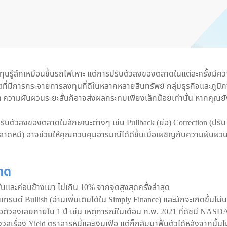
นรู้สึกเหมือนขึ้นรถไฟเหาะ แต่การปรับตัวลงของตลาดในแต่ละครั้งมีค
่มีการกระจายการลงทุนที่ดีในหลากหลายสินทรัพย์ กลุ่มธุรกิจและภูมิ
 ความผันผวนระยะสั้นก็อาจส่งผลกระทบเพียงเล็กน้อยเท่านั้น หากคุณยั
ับตัวลงของตลาดในลักษณะต่างๆ เช่น Pullback (ย่อ) Correction (ปรับ
ตลาดหมี) อาจช่วยให้คุณควบคุมอารมณ์ได้ดีขึ้นเมื่อเผชิญกับความผันผว
าด
นและค่อนข้างเบา ไม่เกิน 10% จากจุดสูงสุดครั้งล่าสุด
เทรนด์ Bullish (อ่านเพิ่มเติมได้ใน Simply Finance) และมักจะเกิดขึ้นไม่
่อตัวลงเลยภายใน 1 ปี เช่น เหตุการณ์ในเดือน ก.พ. 2021 ที่ดัชนี NAS
เรื่อง Yield ตราสารหนี้และเงินเฟ้อ แต่ก็กลับมาฟื้นตัวได้หลังจากนั้นไม