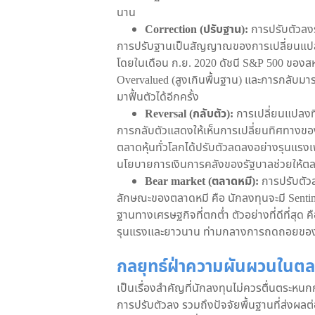
นาน
Correction (ปรับฐาน):
การปรับตัวลงร
การปรับฐานเป็นสัญญาณของการเปลี่ยนแปลง Sen
โดยในเดือน ก.ย. 2020 ดัชนี S&P 500 ของสห
Overvalued (สูงเกินพื้นฐาน) และการกลับมา
มาฟื้นตัวได้อีกครั้ง
Reversal (กลับตัว):
การเปลี่ยนแปลงทิ
การกลับตัวแสดงให้เห็นการเปลี่ยนทิศทางของเ
ตลาดหุ้นทั่วโลกได้ปรับตัวลดลงอย่างรุนแร
นโยบายการเงินการคลังของรัฐบาลช่วยให้ตลาด
Bear market (ตลาดหมี):
การปรับตัว
ลักษณะของตลาดหมี คือ นักลงทุนจะมี Sentim
ฐานทางเศรษฐกิจที่ตกต่ำ ตัวอย่างที่ดีที่สุด ค
รุนแรงและยาวนาน ท่ามกลางการถดถอยขอ
กลยุทธ์ฝ่าความผันผวนในต
เป็นเรื่องสำคัญที่นักลงทุนไม่ควรตื่นตระห
การปรับตัวลง รวมถึงปัจจัยพื้นฐานที่ส่งผ