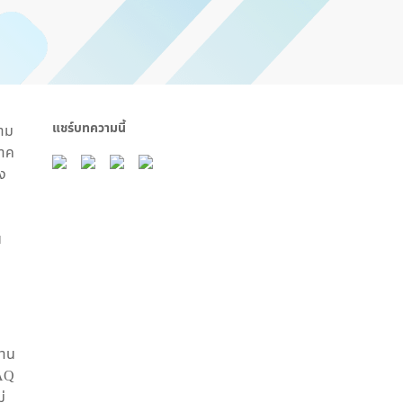
แชร์บทความนี้
วาม
ภาค
ง
น
นาน
DAQ
่