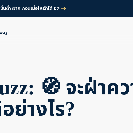
้นต่ำ ฝาก-ถอนเมื่อไหร่ก็ได้ 👉
Away
uzz: 🧭 จะฝ่าค
้อย่างไร?