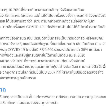
าวๆ 10-20% ซึ่งอาจกินเวลาหลายสัปดาห์หรือหลายเดือน
timent ในตลาด แต่ก็ไม่ได้เป็นเครื่องบ่งชี้ว่า เทรนด์กำลังจะกลับตั
รัฐ ได้ปรับฐานลงกว่า 10% ท่ามกลางความกังวลเรื่องราคาหุ้นที่
ระบาดอีกครั้งของ COVID-19 แต่หลังจากผ่านไปไม่กี่สัปดาห์ ตลาดก็กลั
ศทางของเทรนด์ เช่น เทรนด์ขาขึ้นกลายเป็นเทรนด์ขาลง หรือกลับกัน
ทรนด์ราคาหุ้นและปัจจัยพื้นฐานที่ขับเคลื่อนตลาด เช่น ในเดือน มี.ค. 2
งเพราะ COVID-19 โดยดัชนี S&P 500 ร่วงลงไปมากกว่า 30% แต่ต่อมา
ฟื้นตัวและกลับสู่เทรนด์ขาขึ้นได้ภายในเดือน เม.ย. 2020
ลงมากกว่า 20% ซึ่งอาจกินเวลานานหลายเดือนหรือหลายปี
ent แง่ลบค่อนข้างนานและจะเทขายหุ้นอย่างต่อเนื่อง ท่ามกลางปัจจัยพื
ือ วิกฤติการเงินโลกที่เริ่มขึ้นในปี 2007 ทำให้ราคาหุ้นปรับตัวลดลงอย่าง
งสภาพเศรษฐกิจโดยรวม
ลาด
นกกับเหตุการณ์ในระยะสั้น แต่ควรพิจารณาถึงระยะเวลาและความรุนแรงขอ
ลต่อ Sentiment โดยรวมของตลาดมากกว่า