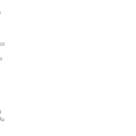
บ
 10
าด
ย
์
ห็น