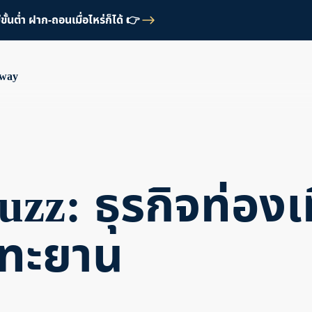
้นต่ำ ฝาก-ถอนเมื่อไหร่ก็ได้ 👉
Away
zz: ธุรกิจท่องเท
งทะยาน