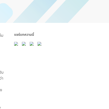
แชร์บทความนี้
ต็ม
ขับ
ว่า
่ง
ง