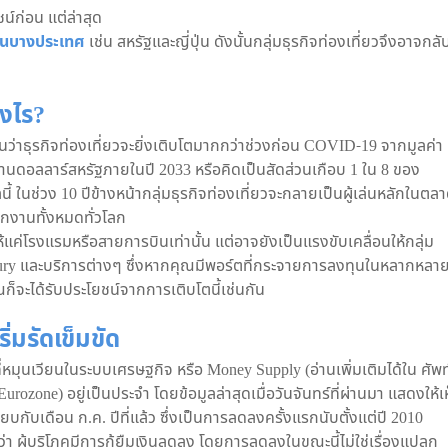
์ก่อน แต่ล่าสุด
ยือนบางประเทศ
เช่น สหรัฐและญี่ปุ่น ดังนั้นกลุ่มธุรกิจท่องเที่ยวจึงอาจกลั
างไร?
นว่าธุรกิจท่องเที่ยวจะยิ่งเติบโตมากกว่าช่วงก่อน COVID-19 จากมูลค่า
ล้านดอลลาร์สหรัฐภายในปี 2033 หรือคิดเป็นสัดส่วนเกือบ 1 ใน 8 ของ
ในช่วง 10 ปีข้างหน้ากลุ่มธุรกิจท่องเที่ยวจะกลายเป็นผู้เล่นหลักในตล
กงานทั้งหมดทั่วโลก
้ให้แค่โรงแรมหรือสายการบินเท่านั้น แต่อาจยังเป็นแรงขับเคลื่อนให้กลุ่ม
Luxury และบริการต่างๆ ซึ่งหากคุณมีพอร์ตที่กระจายการลงทุนในหลากหลา
ก็จะได้รับประโยชน์จากการเติบโตนี้เช่นกัน
ริ่มรัดเข็มขัด
มุนเวียนในระบบเศรษฐกิจ หรือ Money Supply (อ่านเพิ่มเติมได้ใน ศัพท
urozone) อยู่เป็นประจำ โดยข้อมูลล่าสุดเมื่อวันจันทร์ที่ผ่านมา แสดงให้เ
บกับเดือน ก.ค. ปีที่แล้ว ซึ่งเป็นการลดลงครั้งแรกนับตั้งแต่ปี 2010
 ผู้บริโภคมีการกู้ยืมเงินลดลง โดยการลดลงในขณะนี้ไม่ใช่เรื่องแปลก