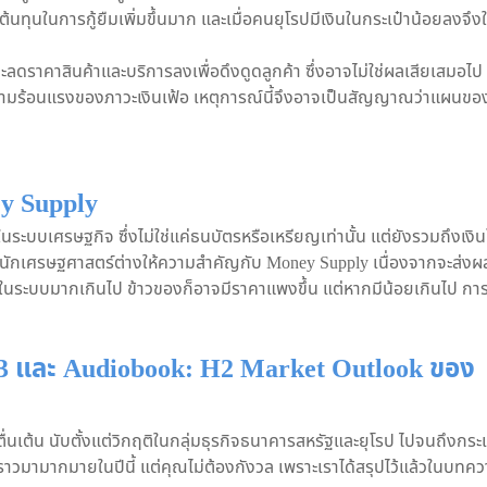
ต้นทุนในการกู้ยืมเพิ่มขึ้นมาก และเมื่อคนยุโรปมีเงินในกระเป๋าน้อยลงจึงใ
ี่จะลดราคาสินค้าและบริการลงเพื่อดึงดูดลูกค้า ซึ่งอาจไม่ใช่ผลเสียเสมอไป
อความร้อนแรงของภาวะเงินเฟ้อ เหตุการณ์นี้จึงอาจเป็นสัญญาณว่าแผนขอ
y Supply
ในระบบเศรษฐกิจ ซึ่งไม่ใช่แค่ธนบัตรหรือเหรียญเท่านั้น แต่ยังรวมถึงเงิ
ดยนักเศรษฐศาสตร์ต่างให้ความสำคัญกับ Money Supply เนื่องจากจะส่ง
นระบบมากเกินไป ข้าวของก็อาจมีราคาแพงขึ้น แต่หากมีน้อยเกินไป กา
3 และ Audiobook: H2 Market Outlook ของ
ื่นเต้น นับตั้งแต่วิกฤติในกลุ่มธุรกิจธนาคารสหรัฐและยุโรป ไปจนถึงกระ
่องราวมามากมายในปีนี้ แต่คุณไม่ต้องกังวล เพราะเราได้สรุปไว้แล้วในบทค