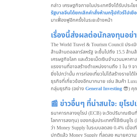
กล่าว เศรษฐกิจภายในประเทศจึงได้รับประโยชน
รัฐบาลจีนได้ยกเลิกคำสั่งห้ามกรุ๊ปทัวร์ไปเ
มาเฟื่องฟูอีกครั้งในระยะข้างหน้า
เรื่องนี้ส่งผลต่อนักลงทุนอย่
The World Travel & Tourism Council ประเมิ
ล้านล้านดอลลาร์สหรัฐ จะขึ้นไปถึง 15.5 ล้าน
เศรษฐกิจโลก และด้วยเม็ดเงินจำนวนมหาศาลนี้ 
แรงงานที่อาจสร้างตำแหน่งงานถึง 1 ใน 9 จา
ยิ่งไปกว่านั้น การท่องเที่ยวไม่ได้สร้างรายได
ธุรกิจที่เกี่ยวข้องอีกมากมาย เช่น สินค้า 
กลุ่มธุรกิจ (อย่าง
General Investing
😎) คุณ
📰 ข่าวอื่นๆ ที่น่าสนใจ: ยุโรปเ
ธนาคารกลางยุโรป (ECB) จะวัดปริมาณเงินที่ห
โลกการลงทุน) ของกลุ่มประเทศที่ใช้เงินยูโร (E
ว่า Money Supply ในระบบลดลง 0.4% เมื่อเทีย
ปกติแล้ว Money Supply ที่ลดลง หมายความว่า