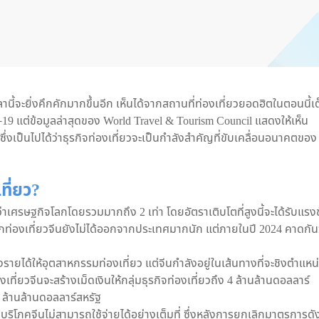
ลานี้จะยิ่งคึกคักมากขึ้นอีก เห็นได้จากสถานที่ท่องเที่ยวยอดฮิตในตอนนี้เ
-19 แต่ข้อมูลล่าสุดของ World Travel & Tourism Council แสดงให้เห็น
ั้น ซึ่งเป็นไปได้ว่าธุรกิจท่องเที่ยวจะเป็นกำลังสำคัญที่ขับเคลื่อนอนาคตของ
ที่ยว?
กว่าเศรษฐกิจโลกโดยรวมมากถึง 2 เท่า โดยอัตราเติบโตที่สูงนี้จะได้รับแรง
นักท่องเที่ยวจีนยังไม่ได้ออกจากประเทศมากนัก แต่ภายในปี 2024 คาดกัน
ร้างรายได้ให้อุตสาหกรรมท่องเที่ยว แต่จีนกำลังอยู่ในเส้นทางที่จะชิงตำแหน
ี่ยวจีนจะสร้างเม็ดเงินให้กลุ่มธุรกิจท่องเที่ยวถึง 4 ล้านล้านดอลลาร์
3 ล้านล้านดอลลาร์สหรัฐ
้บริโภคจีนไม่สามารถใช้จ่ายได้อย่างเต็มที่ ซึ่งหลังการยกเลิกมาตรการดั