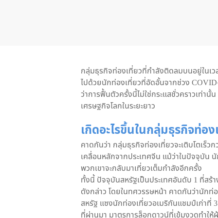
กลุ่มธุรกิจท่องเที่ยวที่กำลังติดลมบนอยู่ในเว
ไปด้วยนักท่องเที่ยวที่อัดอั้นจากช่วง COVID
ว่าการฟื้นตัวครั้งนี้ไม่ใช่กระแสชั่วคราวเท่าน
เศรษฐกิจโลกในระยะยาว
เกิดอะไรขึ้นในกลุ่มธุรกิจท่องเ
คาดกันว่า กลุ่มธุรกิจท่องเที่ยวจะเติบโตเร็ว
เคลื่อนหลักจากประเทศจีน แม้ว่าในปัจจุบัน 
พวกเขาจะกลับมาเที่ยวเต็มกำลังอีกครั้ง
ทั้งนี้ ปัจจุบันสหรัฐเป็นประเทศอันดับ 1 ที่ส
ดังกล่าว โดยในทศวรรษหน้า คาดกันว่านักท่องเท
สหรัฐ แซงนักท่องเที่ยวอเมริกันแชมป์เก่าที่ 
ที่ผ่านมา มาตรการล็อกดาวน์ที่เข้มงวดทำให้ผู