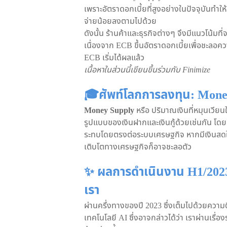
เพราะอัตราดอกเบี้ยที่สูงอย่างในปัจจุบันทำให้
จ่ายน้อยลงตามไปด้วย
ดังนั้น ร้านค้าและธุรกิจต่างๆ จึงมีแนวโน้มท
เนื่องจาก ECB ขึ้นอัตราดอกเบี้ยเพื่อชะล
ECB เริ่มได้ผลแล้ว
เนื้อหาในส่วนนี้เขียนขึ้นร่วมกับ Finimize
🎓ศัพท์โลกการลงทุน: Mone
Money Supply
หรือ ปริมาณเงินที่หมุนเวียน
รูปแบบของเงินฝากและเงินกู้ด้วยเช่นกัน โ
ระทบโดยตรงต่อระบบเศรษฐกิจ หากมีเงินสดใ
เติบโตทางเศรษฐกิจก็อาจชะลอตัว
✨ ผลการดำเนินงาน H1/202
เรา
ผ่านครึ่งทางของปี 2023 ซึ่งเต็มไปด้วยความต
เทคโนโลยี AI ซึ่งอาจกล่าวได้ว่า เราผ่านเรื