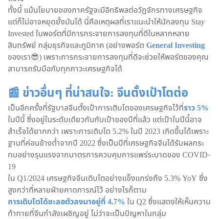
ทั้งนี้ แม้นโยบายของภาครัฐจะมีอิทธิพลต่อวัฏจักรทางเศรษฐกิจ
แต่ก็ไม่อาจหยุดยั้งมันได้ นี่คือเหตุผลที่เราแนะนำให้นักลงทุน Stay
Invested ในพอร์ตที่มีการกระจายการลงทุนที่ดีในหลากหลาย
สินทรัพย์ กลุ่มธุรกิจและภูมิภาค (อย่างพอร์ต
General Investing
ของเรา😎) เพราะการกระจายการลงทุนที่ดีจะช่วยให้พอร์ตของคุณ
สามารถรับมือกับทุกภาวะเศรษฐกิจได้
📰 ข่าวอื่นๆ ที่น่าสนใจ: จีนตั้งเป้าโตต่อ
เป็นอีกครั้งที่รัฐบาลจีนตั้งเป้าการเติบโตของเศรษฐกิจไว้ที่
ราว 5%
ในปีนี้ ซึ่งอยู่ในระดับเดียวกันกับเป้าของปีที่แล้ว แต่เป้าในปีนี้อาจ
สำเร็จได้ยากกว่า เพราะการเติบโต 5.2% ในปี 2023 เกิดขึ้นได้เพราะ
ฐานที่ค่อนข้างต่ำจากปี 2022 ซึ่งเป็นปีที่เศรษฐกิจจีนได้รับผลกระ
ทบอย่างรุนแรงจากมาตรการควบคุมการแพร่ระบาดของ COVID-
19
ใน Q1/2024 เศรษฐกิจจีนเติบโตอย่างแข็งแกร่งถึง 5.3% YoY ซึ่ง
สูงกว่าที่หลายฝ่ายคาดการณ์ไว้ อย่างไรก็ตาม
การเติบโตได้ชะลอตัวลงมาอยู่ที่ 4.7%
ใน Q2 ซึ่งแสดงให้เห็นความ
ท้าทายที่จีนกำลังเผชิญอยู่ ไม่ว่าจะเป็นปัญหาในกลุ่ม