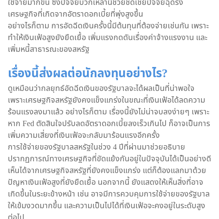
ใช้จ่ายมากขึ้น ซึ่งปัจจัยบวกเหล่านี้ช่วยชดเชยปัจจัยฉุดรั้ง
เศรษฐกิจที่เกิดจากอัตราดอกเบี้ยที่พุ่งสูงขึ้น
อย่างไรก็ตาม การอัดฉีดเงินครั้งนี้มีต้นทุนที่ต้องจ่ายเช่นกัน เพราะ
ทำให้เงินเฟ้อสูงยังยืดเยื้อ เพิ่มแรงกดดันเรื่องค่าจ้างแรงงาน และ
เพิ่มหนี้สาธารณะของสหรัฐ
เรื่องนี้ส่งผลต่อนักลงทุนอย่างไร?
ดูเหมือนว่ากลยุทธ์อัดฉีดเงินของรัฐบาลจะได้ผลเป็นที่น่าพอใจ
เพราะเศรษฐกิจสหรัฐยังคงแข็งแกร่งในขณะที่เงินเฟ้อได้ลดความ
ร้อนแรงลงมาแล้ว อย่างไรก็ตาม เรื่องนี้ยังไม่น่าจบลงง่ายๆ เพราะ
หาก Fed ตัดสินใจปรับลดอัตราดอกเบี้ยลงเร็วเกินไป ก็อาจเป็นการ
เพิ่มความเสี่ยงที่เงินเฟ้อจะกลับมาร้อนแรงอีกครั้ง
การใช้จ่ายของรัฐบาลสหรัฐในช่วง 4 ปีที่ผ่านมาช่วยอธิบาย
ปรากฏการณ์ทางเศรษฐกิจที่ขัดแย้งกันอยู่ในปัจจุบันได้เป็นอย่างดี
เห็นได้จากเศรษฐกิจสหรัฐที่ยังคงแข็งแกร่ง แต่ก็ต้องแลกมาด้วย
ปัญหาเงินเฟ้อสูงที่ยังยืดเยื้อ นอกจากนี้ ยังแสดงให้เห็นสิ่งที่อาจ
เกิดขึ้นในระยะข้างหน้า เช่น อาจมีการควบคุมการใช้จ่ายของรัฐบาล
ให้เข้มงวดมากขึ้น และความเป็นไปได้ที่เงินเฟ้อจะคงอยู่ในระดับสูง
ต่อไป