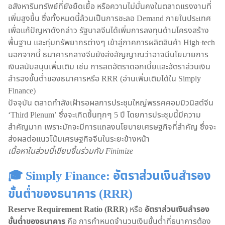
อสังหาริมทรัพย์ที่ยังยืดเยื้อ หรือความไม่มั่นคงในตลาดแรงงานที่
เพิ่มสูงขึ้น ซึ่งทั้งหมดนี้ล้วนเป็นการชะลอ Demand ภายในประเทศ
เพื่อแก้ปัญหาดังกล่าว รัฐบาลจีนได้เพิ่มการลงทุนด้านโครงสร้าง
พื้นฐาน และทุ่มทรัพยากรต่างๆ เข้าสู่ภาคการผลิตสินค้า High-tech
นอกจากนี้ ธนาคารกลางจีนยังส่งสัญญาณว่าอาจมีนโยบายการ
เงินสนับสนุนเพิ่มเติม เช่น การลดอัตราดอกเบี้ยและอัตราส่วนเงิน
สำรองขั้นต่ำของธนาคารหรือ RRR (อ่านเพิ่มเติมได้ใน Simply
Finance)
ปัจจุบัน ตลาดกำลังเฝ้ารอผลการประชุมใหญ่พรรคคอมมิวนิสต์จีน
‘Third Plenum’ ซึ่งจะเกิดขึ้นทุกๆ 5 ปี โดยการประชุมนี้มีความ
สำคัญมาก เพราะมักจะมีการแถลงนโยบายเศรษฐกิจที่สำคัญ ซึ่งจะ
ส่งผลต่อแนวโน้มเศรษฐกิจจีนในระยะข้างหน้า
เนื้อหาในส่วนนี้เขียนขึ้นร่วมกับ Finimize
🎓 Simply Finance: อัตราส่วนเงินสำรอง
ขั้นต่ำของธนาคาร (RRR)
Reserve Requirement Ratio (RRR)
หรือ
อัตราส่วนเงินสำรอง
ขั้นต่ำของธนาคาร
คือ การกำหนดจำนวนเงินขั้นต่ำที่ธนาคารต้อง