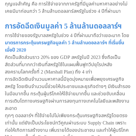
กุญแจสำคัญ คือ การใช้จ่ายจากภาครัฐที่มีมูลค่ามหาศาลอย่างไม่
เคยมีมาก่อนกว่า 5 ล้านล้านดอลลาร์สหรัฐในช่วง 4 ปีที่ผ่านมา
การอัดฉีดเงินมูลค่า 5 ล้านล้านดอลลาร์ฯ
การใช้จ่ายของรัฐบาลสหรัฐในช่วง 4 ปีที่ผ่านมาถือว่าเยอะมาก โดย
มาตรการกระตุ้นเศรษฐกิจมูลค่า 5 ล้านล้านดอลลาร์ฯ ที่เริ่มขึ้น
เมื่อปี 2020
คิดเป็นสัดส่วนราว 20% ของ GDP สหรัฐในปี 2023 ซึ่งถือเป็น
สัดส่วนที่มากกว่าเงินที่สหรัฐใช้ในแผนฟื้นฟูทวีปยุโรปหลัง
สงครามโลกครั้งที่ 2 (Marshall Plan) ถึง 4 เท่า
การอัดฉีดเงินจำนวนมหาศาลนี้มีจุดมุ่งหมายเพื่อพยุงเศรษฐกิจ
สหรัฐ โดยเงินจำนวนนี้ช่วยให้ประชาชนและธุรกิจต่างๆ มีเงินสำรอง
ในมือมากขึ้น กระตุ้นผู้บริโภคให้ใช้จ่ายมากขึ้น และช่วยขับเคลื่อน
การเติบโตทางเศรษฐกิจผ่านการลงทุนทางเทคโนโลยีและพลังงาน
สะอาด
ทุกๆ ดอลลาร์ฯ ที่ใช้จ่ายไปไม่เพียงกระตุ้นเศรษฐกิจสหรัฐโดยตรง
เท่านั้น แต่ยังเป็นประโยชน์ทวีคูณผ่านระบบ Supply Chain เพราะ
ก่อให้เกิดการสร้างงาน เพิ่มรายได้ของประชาชน และทำให้ผู้บริโภค