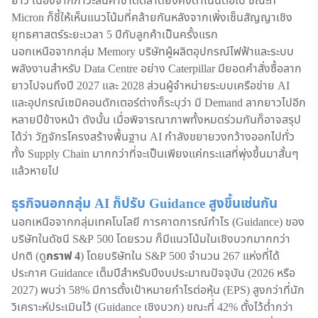
ยาว เนื่องจากภาวะสินค้าขาดตลาดยังคงดำเนินต่อไป ขณะที่
Micron ก็ชี้ให้เห็นแนวโน้มที่คล้ายกันหลังจากเพิ่งเซ็นสัญญาเชิง
ยุทธศาสตร์ระยะเวลา 5 ปีกับลูกค้าเป็นครั้งแรก
นอกเหนือจากกลุ่ม Memory บริษัทผู้ผลิตอุปกรณ์ไฟฟ้าและระบบ
พลังงานสำหรับ Data Centre อย่าง Caterpillar มียอดคำสั่งซื้อลาก
ยาวไปจนถึงปี 2027 และ 2028 ส่วนผู้จำหน่ายระบบเครือข่าย AI
และอุปกรณ์เซมิคอนดักเตอร์ต่างก็ระบุว่า มี Demand ลากยาวไปอีก
หลายปีข้างหน้า ดังนั้น เมื่อพิจารณาภาพทั้งหมดร่วมกันก็อาจสรุป
ได้ว่า วัฏจักรโครงสร้างพื้นฐาน AI กำลังขยายวงกว้างออกไปทั่ว
ทั้ง Supply Chain มากกว่าที่จะเป็นเพียงแค่กระแสที่พุ่งขึ้นมาสั้นๆ
แล้วหายไป
ธุรกิจนอกกลุ่ม AI ก็ปรับ Guidance สูงขึ้นเช่นกัน
นอกเหนือจากกลุ่มเทคโนโลยี การคาดการณ์กำไร (Guidance) ของ
บริษัทในดัชนี S&P 500 โดยรวม ก็มีแนวโน้มในเชิงบวกมากกว่า
ปกติ (ดู
กราฟ 4
) โดยบริษัทใน S&P 500 จำนวน 267 แห่งที่ได้
ประกาศ Guidance เต็มปีสำหรับปีงบประมาณปัจจุบัน (2026 หรือ
2027) พบว่า 58% มีการตั้งเป้าหมายกำไรต่อหุ้น (EPS) สูงกว่าที่นัก
วิเคราะห์ประเมินไว้ (Guidance เชิงบวก) ขณะที่ 42% ตั้งไว้ต่ำกว่า