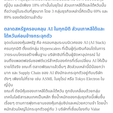
ญี่ปุ่น และมีเพียง 18% เท่านั้นในยุโรป ส่วนเกาหลีใต้และไต้หวันนั้น
ถือว่าอยู่ในระดับที่สูงมาก โดย 3 กลุ่มธุรกิจเหล่านี้คิดเป็น 69% และ
89% ของดัชนีตามลำดับ
ตลาดสหรัฐครอบคลุม AI ในทุกมิติ ส่วนเกาหลีใต้และ
ไต้หวันค่อนข้างกระจุกตัว
จุดเด่นของหุ้นสหรัฐ คือ ครอบคลุมระบบนิเวศของ AI (AI Stack)
ครบทุกมิติ ตั้งแต่กลุ่ม Hyperscalers ที่เป็นผู้ทุ่มเงินก้อนโตในการ
วางระบบโครงสร้างพื้นฐาน บริษัทชิปที่เป็นผู้จัดหาอุปกรณ์ ไป
จนถึงแพลตฟอร์มซอฟต์แวร์สำหรับองค์กรที่เริ่มเปลี่ยน AI ให้เป็น
รายได้จริง ขณะที่ ตลาดพัฒนาแล้วอื่นๆ สัดส่วนเหล่านี้มีน้อยกว่า
มาก และ Supply Chain ของ AI ยังมักจะกระจุกตัวอยู่กับบริษัท
ดังๆ เพียงไม่กี่ราย เช่น ASML ในยุโรป หรือ Tokyo Electron ใน
ญี่ปุ่น
ขณะที่ ดัชนีหุ้นของเกาหลีใต้และไต้หวัน ถูกขับเคลื่อนด้วยกลุ่ม
เทคโนโลยีสารสนเทศเป็นหลัก ซึ่งน้ำหนักของกลุ่มธุรกิจนี้เพิ่มขึ้น
เรื่อยๆ ตามการพุ่งทะยานของหุ้นกลุ่มชิปและหน่วยความจำ โดยน้ำ
หนักส่วนใหญ่ไปกระจุกตัวอยู่กับ 3 บริษัทที่เชื่อมโยงกับ Value