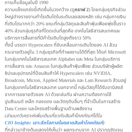
การเก็บข้อมูลในปี 1990
ความแข็งแกร่งนี้เกิดขึ้นในวงกว้าง (ดู
กราฟ 2
) โดยกลุ่มธุรกิจส่วน
ใหญ่ต่างรายงานกำไรเติบโตในระดับเลขสองหลัก เช่น กลุ่มการเงิน
ที่เติบโตมากกว่า 20% ขณะที่กลุ่มวัสดุและสินค้าฟุ่มเฟือยพุ่งขึ้นราว
40% ส่วนกลุ่มธุรกิจที่โดดเด่นที่สุดคือ เทคโนโลยีสารสนเทศและ
บริการการสื่อสารที่มีกำไรเติบโตสูงถึงราว 50%
ทั้งนี้ บรรดา Hyperscalers ที่ขับเคลื่อนการเติบโตของ AI ล้วน
กระจายตัวอยู่ใน 3 กลุ่มธุรกิจที่ทำผลงานได้ดีที่สุด ได้แก่ Microsoft
ในกลุ่มเทคโนโลยีสารสนเทศ Alphabet และ Meta ในกลุ่มบริการ
การสื่อสาร และ Amazon ในกลุ่มสินค้าฟุ่มเฟือย ส่วนบริษัทผู้ผลิต
ชิปและอุปกรณ์ที่ป้อนสินค้าให้ Hyperscalers เช่น NVIDIA,
Broadcom, Micron, Applied Materials และ Lam Research ล้วนอยู่
ในกลุ่มเทคโนโลยีสารสนเทศ นอกจากนี้ กลุ่มวัสดุก็ได้รับอานิสงส์
จากการขยายตัวของ AI ด้วยเช่นกัน ผ่านความต้องการใช้
ปูนซีเมนต์ เหล็ก ทองแดง และวัตถุดิบอื่นๆ ที่จำเป็นในการสร้าง
Data Centre และโครงสร้างพื้นฐานด้านพลังงาน
(อ่านบทวิเคราะห์เพิ่มเติมเกี่ยวกับสินค้าโภคภัณฑ์ได้ใน
CIO Insights: เจาะลึกโอกาสในตลาดสินค้าโภคภัณฑ์
)
ที่กล่าวมาข้างต้นแสดงให้เห็นว่า ผลกระทบจาก AI ปรากฏชัดเจน