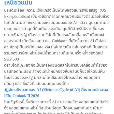
เหนียวแน่น
ประเด็นเรื่อง ‘ความแข็งแกร่งเป็นพิเศษของสินทรัพย์สหรัฐ’ (US
Exceptionalism) เป็นหัวข้อที่ตลาดถกเถียงกันอย่างต่อเนื่องในช่วง
ไม่กี่ปีที่ผ่านมา ซึ่งหากมองผ่านมุมมองของ AI แล้ว ฤดูประกาศผล
ประกอบการล่าสุดนี้ถือเป็นแรงสนับสนุนที่ดีสำหรับฝั่งขาขึ้นของ
ตลาดหุ้นสหรัฐ เนื่องจากบริษัทที่เป็นแรงขับเคลื่อนหลักทั้งในแง่
ของรายได้ เม็ดเงินลงทุน และ Guidance ที่เกิดขึ้นจาก AI ทั่วโลก
ส่วนใหญ่เป็นบริษัทของสหรัฐ ยิ่งไปกว่านั้น กลุ่มธุรกิจที่เป็นแหล่ง
รวมของบริษัทเหล่านี้ยังมีน้ำหนักรวมกันเกินครึ่งหนึ่งของดัชนี
S&P 500
ตราบใดที่ AI ยังคงเป็นเครื่องยนต์หลักในการขับเคลื่อนกำไรของ
บริษัทจดทะเบียน ลำพังแค่น้ำหนักของหุ้นกลุ่มนี้ก็ช่วยให้ดัชนีหุ้น
โดยรวมของสหรัฐ มีความได้เปรียบเชิงโครงสร้างเหนือภูมิภา
คอื่นๆ แล้ว ซึ่งสิ่งที่สนับสนุนมุมมองนี้คือ
วัฏจักรเชิงบวกของ AI (Virtuous Cycle of AI) ที่เราเคยนำเสนอ
ไว้ใน Outlook ปี 2026
โดยวัฏจักรนี้เริ่มต้นจากการที่ AI สามารถสร้างผลตอบแทนได้จริง
ซึ่งผลตอบแทนเหล่านี้ก็จะช่วยดึงดูดเม็ดเงินลงทุนใหม่ๆ เข้ามา