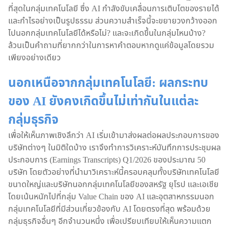
ที่สุดในกลุ่มเทคโนโลยี ซึ่ง AI กำลังขับเคลื่อนการเติบโตของรายได้
และกำไรอย่างเป็นรูปธรรม ส่วนความสำเร็จนี้จะขยายวงกว้างออก
ไปนอกกลุ่มเทคโนโลยีได้หรือไม่? และจะเกิดขึ้นในกลุ่มไหนบ้าง?
ล้วนเป็นคำถามที่ยากกว่าในการหาคำตอบหากดูแค่ข้อมูลโดยรวม
เพียงอย่างเดียว
นอกเหนือจากกลุ่มเทคโนโลยี: ผลกระทบ
ของ AI ยังคงเกิดขึ้นไม่เท่ากันในแต่ละ
กลุ่มธุรกิจ
เพื่อให้เห็นภาพเชิงลึกว่า AI เริ่มเข้ามาส่งผลต่อผลประกอบการของ
บริษัทต่างๆ ในมิติใดบ้าง เราจึงทำการวิเคราะห์บันทึกการประชุมผล
ประกอบการ (Earnings Transcripts) Q1/2026 ของประมาณ 50
บริษัท โดยตัวอย่างที่นำมาวิเคราะห์นี้ครอบคลุมทั้งบริษัทเทคโนโลยี
ขนาดใหญ่และบริษัทนอกกลุ่มเทคโนโลยีของสหรัฐ ยุโรป และเอเชีย
โดยเน้นหนักไปที่กลุ่ม Value Chain ของ AI และอุตสาหกรรมนอก
กลุ่มเทคโนโลยีที่มีส่วนเกี่ยวข้องกับ AI โดยตรงที่สุด พร้อมด้วย
กลุ่มธุรกิจอื่นๆ อีกจำนวนหนึ่ง เพื่อเปรียบเทียบให้เห็นความแตก