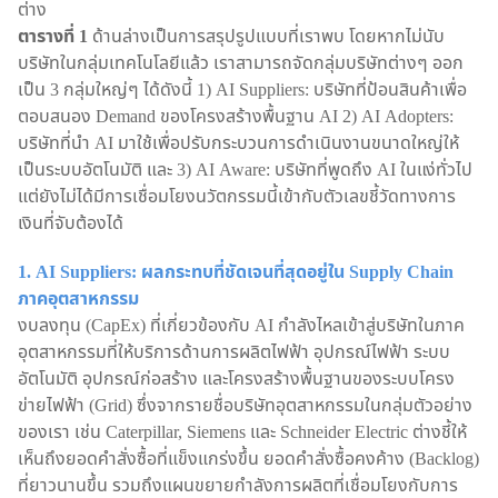
ต่าง
ตารางที่ 1
ด้านล่างเป็นการสรุปรูปแบบที่เราพบ โดยหากไม่นับ
บริษัทในกลุ่มเทคโนโลยีแล้ว เราสามารถจัดกลุ่มบริษัทต่างๆ ออก
เป็น 3 กลุ่มใหญ่ๆ ได้ดังนี้ 1) AI Suppliers: บริษัทที่ป้อนสินค้าเพื่อ
ตอบสนอง Demand ของโครงสร้างพื้นฐาน AI 2) AI Adopters:
บริษัทที่นำ AI มาใช้เพื่อปรับกระบวนการดำเนินงานขนาดใหญ่ให้
เป็นระบบอัตโนมัติ และ 3) AI Aware: บริษัทที่พูดถึง AI ในแง่ทั่วไป
แต่ยังไม่ได้มีการเชื่อมโยงนวัตกรรมนี้เข้ากับตัวเลขชี้วัดทางการ
เงินที่จับต้องได้
1. AI Suppliers: ผลกระทบที่ชัดเจนที่สุดอยู่ใน Supply Chain
ภาคอุตสาหกรรม
งบลงทุน (CapEx) ที่เกี่ยวข้องกับ AI กำลังไหลเข้าสู่บริษัทในภาค
อุตสาหกรรมที่ให้บริการด้านการผลิตไฟฟ้า อุปกรณ์ไฟฟ้า ระบบ
อัตโนมัติ อุปกรณ์ก่อสร้าง และโครงสร้างพื้นฐานของระบบโครง
ข่ายไฟฟ้า (Grid) ซึ่งจากรายชื่อบริษัทอุตสาหกรรมในกลุ่มตัวอย่าง
ของเรา เช่น Caterpillar, Siemens และ Schneider Electric ต่างชี้ให้
เห็นถึงยอดคำสั่งซื้อที่แข็งแกร่งขึ้น ยอดคำสั่งซื้อคงค้าง (Backlog)
ที่ยาวนานขึ้น รวมถึงแผนขยายกำลังการผลิตที่เชื่อมโยงกับการ