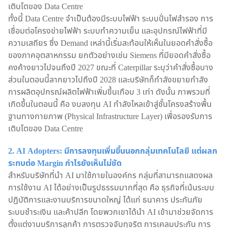
เติบโตของ Data Centre
ทั้งนี้ Data Centre จำเป็นต้องมีระบบไฟฟ้า ระบบปั่นไฟสำรอง การ
เชื่อมต่อโครงข่ายไฟฟ้า ระบบทำความเย็น และอุปกรณ์ไฟฟ้าที่มี
ความเสถียร ซึ่ง Demand เหล่านี้เริ่มสะท้อนให้เห็นในยอดคำสั่งซื้อ
ของภาคอุตสาหกรรม ยกตัวอย่างเช่น Siemens ที่มียอดคำสั่งซื้อ
คงค้างยาวไปจนถึงปี 2027 ขณะที่ Caterpillar ระบุว่าคำสั่งซื้อบาง
ส่วนในตอนนี้ลากยาวไปถึงปี 2028 และบริษัทก็กำลังขยายกำลัง
การผลิตอุปกรณ์ผลิตไฟฟ้าเพิ่มขึ้นเกือบ 3 เท่า ดังนั้น ภาพรวมที่
เกิดขึ้นในตอนนี้ คือ งบลงทุน AI กำลังไหลเข้าสู่ชั้นโครงสร้างพื้น
ฐานทางกายภาพ (Physical Infrastructure Layer) เพื่อรองรับการ
เติบโตของ Data Centre
2. AI Adopters: มีการลงทุนเพิ่มขึ้นนอกกลุ่มเทคโนโลยี แต่ผลก
ระทบต่อ Margin กำไรยังเห็นไม่ชัด
สำหรับบริษัทที่นำ AI มาใช้ภายในองค์กร กลุ่มที่สามารถแสดงผล
การใช้งาน AI ได้อย่างเป็นรูปธรรมมากที่สุด คือ ธุรกิจที่เน้นระบบ
ปฏิบัติการและงานบริการขนาดใหญ่ ได้แก่ ธนาคาร ประกันภัย
ระบบชำระเงิน และค้าปลีก โดยพวกเขาได้นำ AI เข้ามาช่วยจัดการ
ตั้งแต่งานบริการลูกค้า การตรวจจับทุจริต การเคลมประกัน การ