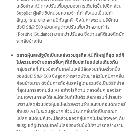
เครือข่าย AI ต่างปรับเพิ่มมุมมองการเติบโตขึ้นไปอีก ส่วน
Supplier ผู้ผลิตชิปหน่วยความจำ ก็กำลังเบนเข็มไปทำ
สัญญาระยะยาวหลายปีกับลูกค้า ซึ่งในภาพรวม บริษัทใน
ดัชนี S&P 500 ส่วนใหญ่ต่างปรับเพิ่มเป้าหมายกำไร
(Positive Guidance) มากกว่าปรับลด ซึ่งตามสถิติในอดีตมัก
จะกลับข้างกัน
ตลาดหุ้นสหรัฐยังเป็นแหล่งรวมธุรกิจ AI ที่ใหญ่ที่สุด แต่ก็
ไม่ควรมองข้ามตลาดอื่นๆ ที่ได้รับประโยชน์เช่นเดียวกัน
กลุ่มธุรกิจที่เกี่ยวข้องกับเทคโนโลยีมีสัดส่วนเกินครึ่งหนึ่ง
ของดัชนี S&P 500 ซึ่งสูงกว่าตลาดพัฒนาแล้วในภูมิภาคอื่น
ค่อนข้างมาก ดังนั้นการถือหุ้นสหรัฐโดยรวมจึงเป็นวิธีที่ง่าย
ที่สุดในการลงทุนธีม AI อย่างไรก็ตาม ตลาดอื่นๆ ของโลก
โดยเฉพาะเกาหลีใต้และไต้หวันก็เป็นตัวเลือกเสริมที่น่าสนใจ
เพราะมีสัดส่วนของหุ้นชิปหน่วยความจำและเซมิคอนดักเตอร์
สำหรับ AI ในระดับสูงมาก ส่วนประเทศจีนถือเป็นกรณีที่
แปลก แม้ดัชนีหุ้นจะมีสัดส่วนของกลุ่มเทคโนโลยีสูงพอๆ กับ
สหรัฐ แต่ผู้นำกลุ่มเทคโนโลยีของจีนยังไม่สามารถสร้างราย