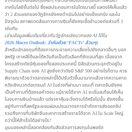
จากนั้นเม็ดเงินลงทุนใหม่ๆ ก็จะวนกลับไปเป็นทุนในการพัฒนา
เทคโนโลยีขั้นต่อไป ซึ่งผลประกอบการในไตรมาสนี้ แสดงให้เห็นแล้ว
ว่า 2 ส่วนแรกของวัฏจักรยังคงดำเนินไปอย่างแข็งแกร่ง และใน
ปัจจุบัน สภาพแวดล้อมทางการเงินก็ยังคงเอื้ออำนวยต่อส่วนที่ 3
เช่นกัน
(อ่านข้อมูลเพิ่มเติมเกี่ยวกับวัฏจักรเชิงบวกของ AI ได้ใน
2026 Macro Outlook: ว่ากันด้วย ‘FACTs’ ล้วนๆ
)
สำหรับนักลงทุนที่ต้องการกระจายความเสี่ยงไปยังตลาดอื่นๆ นอก
สหรัฐ เกาหลีใต้และไต้หวันถือเป็นตัวเลือกที่ชัดเจนที่สุด เนื่องจาก
โครงสร้างดัชนีหุ้นของทั้งสองประเทศนี้ มีสัดส่วนกระจุกตัวอยู่ใน
Supply Chain ของ AI สูงยิ่งกว่าดัชนี S&P 500 อย่างไรก็ตาม ควร
พิจารณาด้วยว่าตลาดเหล่านี้ได้ปรับตัวขึ้นมามากแล้วจากความคาด
หวังเชิงบวกต่อเทรนด์ AI ในช่วงที่ผ่านมา ขณะที่ ตลาดจีนยังคง
เป็นคำถามที่ต้องรอคำตอบ แม้รายได้จาก AI จะเริ่มสะท้อนให้เห็น
ในงบการเงินบ้างแล้ว แต่ราคาหุ้นจะวิ่งตามได้หรือไม่นั้น ยังคงขึ้น
อยู่กับการที่สหรัฐจะยอมผ่อนปรนมาตรการจำกัดการส่งออกชิป
รวมถึงการที่บริษัทจีนจะหาทางสร้างรายได้จาก AI ใน Scale ใหญ่
กว่านี้ให้สำเร็จได้อย่างไร?
มุมมองเหล่านี้สอดคล้องกับสัดส่วนการลงทุนในพอร์ต