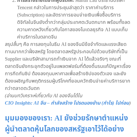
การสร้างรายได้จากผู้บริโภค:
Martin Lau ประธานบริษัท
Tencent กล่าวในการประชุมล่าสุดว่า ราคาค่าบริการ
(Subscription) และอัตราการยอมจ่ายเงินเพื่อซื้อบริการ
ดิจิทัลในจีนยังต่ำกว่ากลุ่มประเทศตะวันตกมาก พร้อมทั้งลด
ความคาดหวังเกี่ยวกับโอกาสของโมเดลธุรกิจ AI แบบเก็บ
ค่าบริการในตลาดจีน
สรุปสั้นๆ คือ การลงทุนในธีม AI ของจีนมีข้อจำกัดและแรงเสียด
ทานมากกว่าฝั่งสหรัฐ โดยตลาดสหรัฐประกอบไปด้วยบริษัทที่เป็น
Supplier และบริษัทสามารถทำเงินจาก AI ได้แล้วจริงๆ ขณะที่
ตลาดจีนยังกระจุกตัวอยู่ในแพลตฟอร์มที่ต้องดิ้นรนแก้ปัญหาเรื่อง
การกีดกันชิป ต้องลงทุนมหาศาลเพื่อสร้างชิปของตัวเอง และยัง
ต้องเผชิญกับพฤติกรรมผู้บริโภคที่ยอมควักเงินจ่ายค่าบริการยาก
กว่าตลาดตะวันตก
(อ่านบทวิเคราะห์เกี่ยวกับ AI ของจีนได้ใน
CIO Insights: AI จีน – กำลังสร้าง โปรดมองข้าม (กำไร) ไปก่อน
)
มุมมองของเรา: AI ยังช่วยรักษาตำแหน่ง
ผู้นำตลาดหุ้นโลกของสหรัฐเอาไว้ได้อย่าง