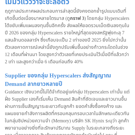
ไม่มีวี่แววว่าจะชะลอตัว
ฤดูกาลประกาศผลประกอบการล่าสุดนี้ยังคงตอกย้ำรูปแบบเดิมที่
เกิดขึ้นต่อเนื่องมาหลายไตรมาส (ดู
กราฟ 3
) โดยกลุ่ม Hyperscalers
ได้ขยับเพิ่มแผนลงทุนขึ้นอีกครั้ง ส่งผลให้ยอดรวมเม็ดเงินลงทุนใน
ปี 2026 ของกลุ่ม Hyperscalers รายใหญ่ที่สุดของสหรัฐพุ่งทะลุ 7
แสนล้านดอลลาร์ฯ ซึ่งเกือบจะเป็น 2 เท่าของปี 2025 ยิ่งไปกว่านั้น
ตัวเลขคาดการณ์เหล่านี้ยังถูกปรับเพิ่มขึ้นอย่างก้าวกระโดดในช่วง
12 เดือนที่ผ่านมา โดยสูงกว่าตัวเลขที่เคยประเมินไว้เมื่อปีที่แล้วกว่า
2 เท่า และสูงกว่าเมื่อ 6 เดือนก่อนถึง 40%
Supplier ของกลุ่ม Hyperscalers ส่งสัญญาณ
Demand ลากยาวหลายปี
Guidance เชิงบวกนี้ไม่ได้จำกัดอยู่แค่กลุ่ม Hyperscalers เท่านั้น แต่
ฝั่ง Supplier เองก็เริ่มเห็น Demand สินค้าที่ชัดเจนและยาวนานขึ้น
ผ่านการเซ็นสัญญาระยะยาวกับลูกค้า ยอดคำสั่งซื้อคงค้าง และ
แผนขยายกำลังการผลิตที่ครอบคลุมกรอบเวลาในลักษณะเดียวกัน
ในกลุ่มชิปหน่วยความจำ (Memory) บริษัท SK Hynix ระบุว่า ลูกค้า
พยายามอย่างยิ่งที่จะรักษาปริมาณ Supply ในระยะกลางถึงระยะ