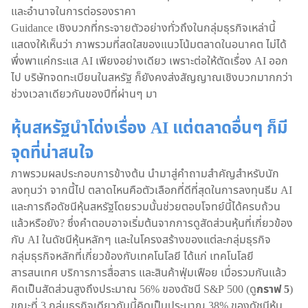
และอำนาจในการต่อรองราคา
Guidance เชิงบวกที่กระจายตัวอย่างทั่วถึงในกลุ่มธุรกิจเหล่านี้
แสดงให้เห็นว่า ภาพรวมที่สดใสของแนวโน้มตลาดในอนาคต ไม่ได้
พึ่งพาแค่กระแส AI เพียงอย่างเดียว เพราะต่อให้ตัดเรื่อง AI ออก
ไป บริษัทจดทะเบียนในสหรัฐ ก็ยังคงส่งสัญญาณเชิงบวกมากกว่า
ช่วงเวลาเดียวกันของปีที่ผ่านๆ มา
หุ้นสหรัฐนำโด่งเรื่อง AI แต่ตลาดอื่นๆ ก็มี
จุดที่น่าสนใจ
ภาพรวมผลประกอบการข้างต้น นำมาสู่คำถามสำคัญสำหรับนัก
ลงทุนว่า จากนี้ไป ตลาดไหนคือตัวเลือกที่ดีที่สุดในการลงทุนธีม AI
และการถือดัชนีหุ้นสหรัฐโดยรวมนั้นช่วยตอบโจทย์นี้ได้ครบถ้วน
แล้วหรือยัง? ซึ่งคำตอบอาจเริ่มต้นจากการดูสัดส่วนหุ้นที่เกี่ยวข้อง
กับ AI ในดัชนีหุ้นหลักๆ และในโครงสร้างของแต่ละกลุ่มธุรกิจ
กลุ่มธุรกิจหลักที่เกี่ยวข้องกับเทคโนโลยี ได้แก่ เทคโนโลยี
สารสนเทศ บริการการสื่อสาร และสินค้าฟุ่มเฟือย เมื่อรวมกันแล้ว
คิดเป็นสัดส่วนสูงถึงประมาณ 56% ของดัชนี S&P 500 (ดู
กราฟ 5
)
ขณะที่ 3 กลุ่มธุรกิจเดียวกันนี้คิดเป็นประมาณ 38% ของดัชนีหุ้น