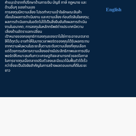
คำแนะนำจากที่ปรึกษาด้านการเงิน บัญชี ภาษี กฎหมาย และ
ด้านอื่นๆ ของท่านเอง
English
การลงทุนมีความเสี่ยง โปรดทำความเข้าใจลักษณะสินค้า
เงื่อนไขผลการดำเนินงาน และความเสี่ยง ก่อนตัดสินใจลงทุน;
ผลการดำเนินงานในอดีตไม่ได้เป็นสิ่งยืนยันถึงผลการดำเนิน
งานในอนาคต; การลงทุนในหลักทรัพย์ต่างประเทศมีความ
เสี่ยงด้านอัตราแลกเปลี่ยน
เป้าหมายของกลยุทธ์การลงทุนของเราไม่ใช่การเอาชนะตลาด
ให้ได้ทุกวัน อาจทำให้ในบางเวลาพอร์ตของคุณได้รับผลกระทบ
จากความผันผวนในระยะสั้นตามระดับความเสี่ยงที่คุณเลือก
แต่ด้วยการบริหารความเสี่ยงอย่างมีประสิทธิภาพและการปรับ
พอร์ตให้เหมาะสมกับภาวะเศรษฐกิจจะสามารถช่วยลดโอกาส
ในการขาดทุนเมื่อตลาดปรับตัวลงและมีแนวโน้มฟื้นตัวได้เร็ว
กว่าซึ่งจะเป็นปัจจัยสำคัญในการสร้างผลตอบแทนที่ดีในระยะ
ยาว