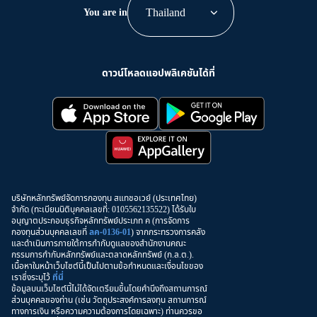
Thailand
You are in
ดาวน์โหลดแอปพลิเคชันได้ที่
บริษัทหลักทรัพย์จัดการกองทุน สแทชอเวย์ (ประเทศไทย)
จำกัด (ทะเบียนนิติบุคคลเลขที่: 0105562135522) ได้รับใบ
อนุญาตประกอบธุรกิจหลักทรัพย์ประเภท ค (การจัดการ
กองทุนส่วนบุคคลเลขที่
ลค-0136-01
) จากกระทรวงการคลัง
และดำเนินการภายใต้การกำกับดูแลของสำนักงานคณะ
กรรมการกำกับหลักทรัพย์และตลาดหลักทรัพย์ (ก.ล.ต.).
เนื้อหาในหน้าเว็บไซต์นี้เป็นไปตามข้อกำหนดและเงื่อนไขของ
เราซึ่งระบุไว้
ที่นี่
ข้อมูลบนเว็บไซต์นี้ไม่ได้จัดเตรียมขึ้นโดยคำนึงถึงสถานการณ์
ส่วนบุคคลของท่าน (เช่น วัตถุประสงค์การลงทุน สถานการณ์
ทางการเงิน หรือความความต้องการโดยเฉพาะ) ท่านควรขอ