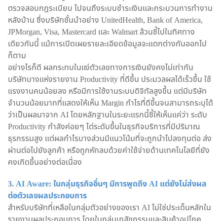
ตรวจสอบกฎระเบียบ ไปจนถึงระบบชำระเงินและกระบวนการทำงาน
หลังบ้าน ซึ่งบริษัทชั้นนำอย่าง UnitedHealth, Bank of America,
JPMorgan, Visa, Mastercard และ Walmart ล้วนชี้ไปในทิศทาง
เดียวกันนี้ แม้การเปิดเผยรายละเอียดข้อมูลจะแตกต่างกันออกไป
ก็ตาม
อย่างไรก็ดี ผลกระทบในแง่ตัวเลขทางการเงินยังคงไม่เท่ากัน
บริษัทบางแห่งรายงาน Productivity ที่ดีขึ้น ประมวลผลได้เร็วขึ้น ใช้
แรงงานคนน้อยลง หรือมีการใช้งานระบบดิจิทัลสูงขึ้น แต่มีบริษัท
จำนวนน้อยมากที่แสดงให้เห็น Margin กำไรที่ดีขึ้นจนสามารถระบุได้
ว่าเป็นผลมาจาก AI โดยหลักฐานในระยะแรกนี้ชี้ให้เห็นแค่ว่า ระดับ
Productivity กำลังค่อยๆ ไต่ระดับขึ้นในธุรกิจบริการที่มีปริมาณ
ธุรกรรมสูง แต่ผลกำไรบางส่วนมีแนวโน้มที่จะถูกนำไปลงทุนต่อ ส่ง
ผ่านต่อไปยังลูกค้า หรือถูกหักลบด้วยค่าใช้จ่ายด้านเทคโนโลยีที่ยัง
คงเกิดขึ้นอย่างต่อเนื่อง
3. AI Aware: ในกลุ่มธุรกิจอื่นๆ มีการพูดถึง AI แต่ยังไม่ส่งผล
ต่อตัวเลขผลประกอบการ
สำหรับบริษัทที่เหลือในกลุ่มตัวอย่างของเรา AI ไม่ใช่ประเด็นหลักใน
รายงานผลประกอบการ โดยในกลุ่มเภสัชกรรมและสินค้าอุปโภค