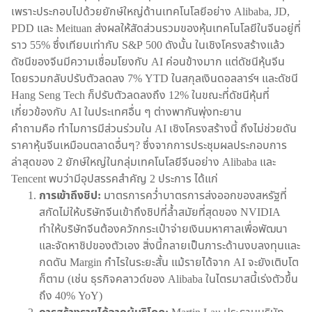
เพราะประกอบไปด้วยยักษ์ใหญ่ด้านเทคโนโลยีอย่าง Alibaba, JD,
PDD และ Meituan ส่งผลให้สัดส่วนรวมของหุ้นเทคโนโลยีในจีนอยู่ที่
ราว 55% ซึ่งเทียบเท่ากับ S&P 500 ดังนั้น ในเชิงโครงสร้างแล้ว
ดัชนีของจีนมีความเชื่อมโยงกับ AI ค่อนข้างมาก แต่ดัชนีหุ้นจีน
โดยรวมกลับปรับตัวลดลง 7% YTD ในสกุลเงินดอลลาร์ฯ และดัชนี
Hang Seng Tech ก็ปรับตัวลดลงถึง 12% ในขณะที่ดัชนีหุ้นที่
เกี่ยวข้องกับ AI ในประเทศอื่น ๆ ต่างพากันพุ่งทะยาน
คำถามคือ ทำไมการมีส่วนร่วมใน AI เชิงโครงสร้างนี้ ถึงไม่ช่วยดัน
ราคาหุ้นจีนเหมือนตลาดอื่นๆ? ซึ่งจากการประชุมผลประกอบการ
ล่าสุดของ 2 ยักษ์ใหญ่ในกลุ่มเทคโนโลยีจีนอย่าง Alibaba และ
Tencent พบว่ามีอุปสรรคสำคัญ 2 ประการ ได้แก่
การเข้าถึงชิป:
มาตรการคว่ำบาตรการส่งออกของสหรัฐที่
สกัดไม่ให้บริษัทจีนเข้าถึงชิปที่ล้ำสมัยที่สุดของ NVIDIA
ทำให้บริษัทจีนต้องควักกระเป๋าจ่ายเงินมหาศาลเพื่อพัฒนา
และจัดหาชิปของตัวเอง สิ่งนี้กลายเป็นภาระด้านงบลงทุนและ
กดดัน Margin กำไรในระยะสั้น แม้รายได้จาก AI จะยังเติบโต
ก็ตาม (เช่น ธุรกิจคลาวด์ของ Alibaba ในไตรมาสนี้เร่งตัวขึ้น
ถึง 40% YoY)