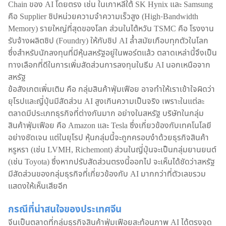
Chain ของ AI โดยตรง เช่น ในเกาหลีใต้ SK Hynix และ Samsung
คือ Supplier ชิปหน่วยความจำความเร็วสูง (High-Bandwidth
Memory) รายใหญ่ที่สุดของโลก ส่วนในไต้หวัน TSMC คือ โรงงาน
รับจ้างผลิตชิป (Foundry) ให้กับชิป AI ล้ำสมัยเกือบทุกตัวในโลก
ซึ่งสำหรับนักลงทุนที่มีหุ้นสหรัฐอยู่ในพอร์ตแล้ว ตลาดเหล่านี้จึงเป็น
ทางเลือกที่ดีในการเพิ่มสัดส่วนการลงทุนในธีม AI นอกเหนือจาก
สหรัฐ
ข้อสังเกตเพิ่มเติม คือ กลุ่มสินค้าฟุ่มเฟือย อาจทำให้เราเข้าใจผิดว่า
ยุโรปและญี่ปุ่นมีสัดส่วน AI สูงเกินความเป็นจริง เพราะในแต่ละ
ตลาดมีประเภทธุรกิจที่ต่างกันมาก อย่างในสหรัฐ บริษัทในกลุ่ม
สินค้าฟุ่มเฟือย คือ Amazon และ Tesla ซึ่งเกี่ยวข้องกับเทคโนโลยี
อย่างชัดเจน แต่ในยุโรป หุ้นกลุ่มนี้จะถูกครอบงำด้วยธุรกิจสินค้า
หรูหรา (เช่น LVMH, Richemont) ส่วนในญี่ปุ่นจะเป็นกลุ่มยานยนต์
(เช่น Toyota) ซึ่งหากปรับสัดส่วนตรงนี้ออกไป จะเห็นได้ชัดว่าสหรัฐ
มีสัดส่วนของกลุ่มธุรกิจที่เกี่ยวข้องกับ AI มากกว่าที่ตัวเลขรวม
แสดงให้เห็นเสียอีก
กรณีที่น่าสนใจของประเทศจีน
จีนเป็นตลาดที่กลุ่มธุรกิจสินค้าฟุ่มเฟือยสะท้อนภาพ AI ได้ตรงจุด