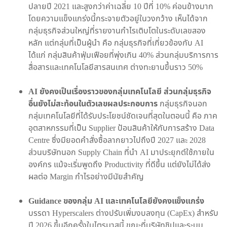
ปลายปี 2021 และสูงกว่าค่าเฉลี่ย 10 ปีที่ 10% ค่อนข้างมาก
โดยความแข็งแกร่งนี้กระจายตัวอยู่ในวงกว้าง เห็นได้จาก
กลุ่มธุรกิจส่วนใหญ่ที่รายงานกำไรเติบโตในระดับเลขสอง
หลัก แต่กลุ่มที่เป็นผู้นำ คือ กลุ่มธุรกิจที่เกี่ยวข้องกับ AI
ได้แก่ กลุ่มสินค้าฟุ่มเฟือยที่พุ่งเกิน 40% ส่วนกลุ่มบริการการ
สื่อสารและเทคโนโลยีสารสนเทศ ต่างทะยานขึ้นราว 50%
AI ยังคงเป็นเรื่องราวของกลุ่มเทคโนโลยี ส่วนกลุ่มธุรกิจ
อื่นยังไม่สะท้อนในตัวเลขผลประกอบการ
กลุ่มธุรกิจนอก
กลุ่มเทคโนโลยีที่ได้รับประโยชน์ชัดเจนที่สุดในตอนนี้ คือ ภาค
อุตสาหกรรมที่เป็น Supplier ป้อนสินค้าให้กับการสร้าง Data
Centre ซึ่งมียอดคำสั่งซื้อลากยาวไปถึงปี 2027 และ 2028
ส่วนบริษัทนอก Supply Chain ที่นำ AI มาประยุกต์ใช้ภายใน
องค์กร แม้จะเริ่มพูดถึง Productivity ที่ดีขึ้น แต่ยังไม่ได้ส่ง
ผลต่อ Margin กำไรอย่างมีนัยสำคัญ
Guidance ของกลุ่ม AI และเทคโนโลยียังคงแข็งแกร่ง
บรรดา Hyperscalers ต่างปรับเพิ่มงบลงทุน (CapEx) สำหรับ
ปี 2026 ขึ้นอีกครั้งในไตรมาสนี้ ขณะที่บริษัทชิปและระบบ