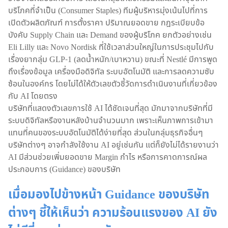
บริโภคที่จำเป็น (Consumer Staples) ทีมผู้บริหารมุ่งเน้นไปที่การ
เปิดตัวผลิตภัณฑ์ การตั้งราคา ปริมาณยอดขาย กฎระเบียบข้อ
บังคับ Supply Chain และ Demand ของผู้บริโภค ยกตัวอย่างเช่น
Eli Lilly และ Novo Nordisk ที่ใช้เวลาส่วนใหญ่ในการประชุมไปกับ
เรื่องยากลุ่ม GLP-1 (ลดน้ำหนัก/เบาหวาน) ขณะที่ Nestlé มีการพูด
ถึงเรื่องข้อมูล เครื่องมือดิจิทัล ระบบอัตโนมัติ และการลดความซับ
ซ้อนในองค์กร โดยไม่ได้ให้ตัวเลขตัวชี้วัดการดำเนินงานที่เกี่ยวข้อง
กับ AI โดยตรง
บริษัทที่แสดงตัวเลขการใช้ AI ได้ชัดเจนที่สุด มักมาจากบริษัทที่มี
ระบบดิจิทัลหรืองานหลังบ้านจำนวนมาก เพราะเห็นภาพการเข้ามา
แทนที่คนของระบบอัตโนมัติได้ง่ายที่สุด ส่วนในกลุ่มธุรกิจอื่นๆ
บริษัทต่างๆ อาจกำลังใช้งาน AI อยู่เช่นกัน แต่ก็ยังไม่ได้รายงานว่า
AI มีส่วนช่วยเพิ่มยอดขาย Margin กำไร หรือการคาดการณ์ผล
ประกอบการ (Guidance) ของบริษัท
เมื่อมองไปข้างหน้า Guidance ของบริษัท
ต่างๆ ชี้ให้เห็นว่า ความร้อนแรงของ AI ยัง