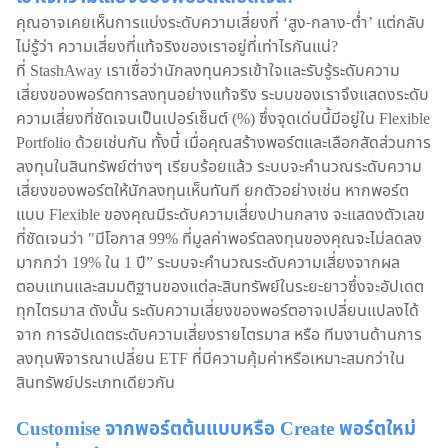
คุณอาจเคยเห็นการแบ่งระดับความเสี่ยงที่ ‘สูง-กลาง-ต่ำ’ แต่กลับ
ไม่รู้ว่า ความเสี่ยงที่แท้จริงของเราอยู่ที่เท่าไรกันแน่?
ที่ StashAway เราเชื่อว่านักลงทุนควรเข้าใจและรับรู้ระดับความ
เสี่ยงของพอร์ตการลงทุนอย่างแท้จริง ระบบของเราจึงแสดงระดับ
ความเสี่ยงที่ชัดเจนเป็นเปอร์เซ็นต์ (%) ซึ่งจุดเด่นนี้มีอยู่ใน Flexible
Portfolio ด้วยเช่นกัน ทั้งนี้ เมื่อคุณสร้างพอร์ตและเลือกสัดส่วนการ
ลงทุนในสินทรัพย์ต่างๆ เรียบร้อยแล้ว ระบบจะคำนวณระดับความ
เสี่ยงของพอร์ตให้นักลงทุนเห็นทันที ยกตัวอย่างเช่น หากพอร์ต
แบบ Flexible ของคุณมีระดับความเสี่ยงปานกลาง จะแสดงตัวเลข
ที่ชัดเจนว่า "มีโอกาส 99% ที่มูลค่าพอร์ตลงทุนของคุณจะไม่ลดลง
มากกว่า 19% ใน 1 ปี” ระบบจะคำนวณระดับความเสี่ยงจากผล
ตอบแทนและสมมติฐานของแต่ละสินทรัพย์ในระยะยาวซึ่งจะอัปเดต
ทุกไตรมาส ดังนั้น ระดับความเสี่ยงของพอร์ตอาจเปลี่ยนแปลงได้
จาก การอัปเดตระดับความเสี่ยงรายไตรมาส หรือ ทีมงานด้านการ
ลงทุนพิจารณาเปลี่ยน ETF ที่มีความคุ้มค่าหรือเหมาะสมกว่าใน
สินทรัพย์ประเภทเดียวกัน
Customise จากพอร์ตต้นแบบหรือ Create พอร์ตใหม่