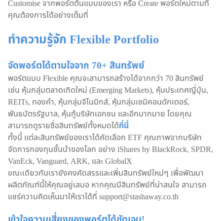
Customise จากพอร์ตต้นแบบของเรา หรือ Create พอร์ตใหม่ตามที่
คุณต้องการได้อย่างเต็มที่
ทำความรู้จัก Flexible Portfolio
จัดพอร์ตได้ตามใจจาก 70+ สินทรัพย์
พอร์ตแบบ Flexible คุณจะสามารถสร้างได้จากกว่า 70 สินทรัพย์
เช่น หุ้นกลุ่มตลาดเกิดใหม่ (Emerging Markets), หุ้นประเทศญี่ปุ่น,
REITs, ทองคำ, หุ้นกลุ่มจีโนมิกส์, หุ้นกลุ่มเซมิคอนดักเตอร์,
พันธบัตรรัฐบาล, หุ้นกู้บริษัทเอกชน และอีกมากมาย โดยคุณ
สามารถดูรายชื่อสินทรัพย์ทั้งหมดได้
ที่นี่
ทั้งนี้ แต่ละสินทรัพย์ของเราได้คัดเลือก ETF คุณภาพจากบริษัท
จัดการกองทุนชั้นนำของโลก อย่าง iShares by BlackRock, SPDR,
VanEck, Vanguard, ARK, และ GlobalX
ขณะเดียวกันเรายังคงคัดสรรและเพิ่มสินทรัพย์ใหม่ๆ เพื่อพัฒนา
ผลิตภัณฑ์นี้ให้คุณอยู่เสมอ หากคุณมีสินทรัพย์ที่น่าสนใจ สามารถ
แชร์ความคิดเห็นมาให้เราได้ที่ support@stashaway.co.th
เข้าใจความเสี่ยงของพอร์ตได้ชัดเจน!