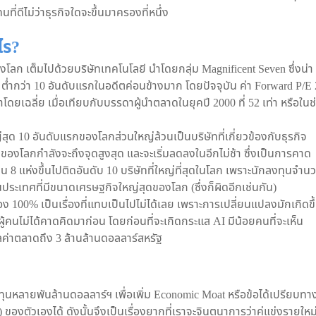
่ดีไม่ว่าธุรกิจใดจะขึ้นมาครองที่หนึ่ง
ไร?
งโลก เต็มไปด้วยบริษัทเทคโนโลยี นำโดยกลุ่ม Magnificent Seven ซึ่งน่า
/E ต่ำกว่า 10 อันดับแรกในอดีตค่อนข้างมาก โดยปัจจุบัน ค่า Forward P/E 
ท่าโดยเฉลี่ย เมื่อเทียบกับบรรดาผู้นำตลาดในยุคปี 2000 ที่ 52 เท่า หรือในช
ด 10 อันดับแรกของโลกส่วนใหญ่ล้วนเป็นบริษัทที่เกี่ยวข้องกับธุรกิจ
องโลกกำลังจะถึงจุดสูงสุด และจะเริ่มลดลงในอีกไม่ช้า ซึ่งเป็นการคาด
น 8 แห่งขึ้นไปติดอันดับ 10 บริษัทที่ใหญ่ที่สุดในโลก เพราะนักลงทุนจำน
ป็นประเทศที่มีขนาดเศรษฐกิจใหญ่สุดของโลก (ซึ่งก็ผิดอีกเช่นกัน)
ง 100% เป็นเรื่องที่แทบเป็นไปไม่ได้เลย เพราะการเปลี่ยนแปลงมักเกิดขึ
ู้คนไม่ได้คาดคิดมาก่อน โดยก่อนที่จะเกิดกระแส AI มีน้อยคนที่จะเห็น
ค่าตลาดถึง 3 ล้านล้านดอลลาร์สหรัฐ
ุนหลายพันล้านดอลลาร์ฯ เพื่อเพิ่ม Economic Moat หรือข้อได้เปรียบทา
 ของตัวเองได้ ดังนั้นจึงเป็นเรื่องยากที่เราจะจินตนาการว่าคู่แข่งรายใหม