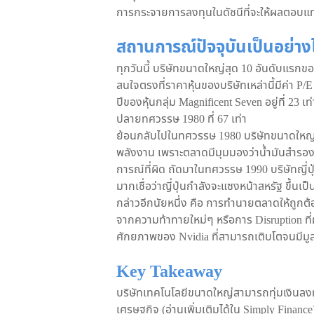
การกระจายการลงทุนในดัชนีที่จะให้ผลตอบแทนที
สถานการณ์ปัจจุบันเป็นอย่าง
ทุกวันนี้ บริษัทขนาดใหญ่สุด 10 อันดับแรกขอ
สนใจตรงที่ราคาหุ้นของบริษัทเหล่านี้มีค่า P
ปีของหุ้นกลุ่ม Magnificent Seven อยู่ที่ 23 เ
ปลายทศวรรษ 1980 ที่ 67 เท่า
ย้อนกลับไปในทศวรรษ 1980 บริษัทขนาดใหญ่สุ
พลังงาน เพราะตลาดมีมุมมองว่าน้ำมันสำรองข
การณ์ที่ผิด ถัดมาในทศวรรษ 1990 บริษัทญี่ปุ่
มากเชื่อว่าญี่ปุ่นกำลังจะแซงหน้าสหรัฐ ขึ้นเ
กล่าวอีกนัยหนึ่ง คือ การทำนายตลาดให้ถูกต้อ
จากความท้าทายใหม่ๆ หรือการ Disruption ที่ผ
ศักยภาพของ Nvidia ที่สามารถเติบโตจนมีมูล
Key Takeaway
บริษัทเทคโนโลยีขนาดใหญ่สามารถทุ่มเงินลงท
เศรษฐกิจ (อ่านเพิ่มเติมได้ใน Simply Finance)