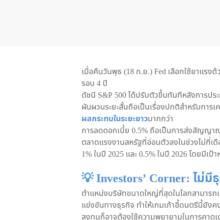
เมื่อคืนวันพุธ (18 ก.ย.) Fed เลือกใช้ยาแรง
รอบ 4 ปี
ดัชนี S&P 500 ได้ปรับตัวขึ้นทันทีหลังกา
ผันผวนระยะสั้นถือเป็นเรื่องปกติสำหรับการเคล
ผลกระทบในระยะยาว
มากกว่า
การลดดอกเบี้ย 0.5% ถือเป็นการส่งสัญญาณ
ตลาดแรงงานสหรัฐที่อ่อนตัวลงในช่วงไม่กี่เด
1% ในปี 2025 และ 0.5% ในปี 2026 โดยมีเป้า
💡 Investors’ Corner: ไม่มีธุ
ตำแหน่งบริษัทขนาดใหญ่ที่สุดในโลกสามารถเ
แข่งขันทางธุรกิจ ทำให้เกมเก้าอี้ดนตรีนี้ยังคง
ลงทุนก็อาจต้องใช้ความพยายามในการคาดเดาว่