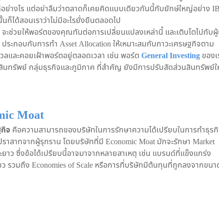
ด้อย่างไร แต่อย่าลืมว่าตลาดก็เคยคิดแบบเดียวกันนี้กับยักษ์ใหญ่อย่าง 
้นก็ได้สอนเราว่าไม่มีอะไรยั่งยืนตลอดไป
จะช่วยให้พอร์ตของคุณทันต่อการเปลี่ยนแปลงเหล่านี้ และเติบโตไปกับผู
ว ประกอบกับการทำ Asset Allocation ให้เหมาะสมกับภาวะเศรษฐกิจตาม
งกังวลและคอยเฝ้าพอร์ตอยู่ตลอดเวลา เช่น พอร์ต
General Investing
ของเ
ทรัพย์ กลุ่มธุรกิจและภูมิภาค ที่สำคัญ ยังมีการปรับสัดส่วนสินทรัพย์ให
mic Moat
กิจ
คือความสามารถของบริษัทในการรักษาความได้เปรียบในการทำธุรก
งปราสาทจากผู้รุกราน โดยบริษัทที่มี Economic Moat มักจะรักษา Market
ยาว ซึ่งข้อได้เปรียบนี้อาจมาจากหลายสาเหตุ เช่น แบรนด์ที่แข็งแกร่ง
ยว รวมถึง Economies of Scale หรือการที่บริษัทมีต้นทุนที่ถูกลงจากขนาด