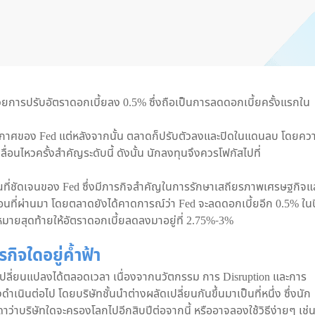
ด้วยการปรับอัตราดอกเบี้ยลง 0.5% ซึ่งถือเป็นการลดดอกเบี้ยครั้งแรกใน
รประกาศของ Fed แต่หลังจากนั้น ตลาดก็ปรับตัวลงและปิดในแดนลบ โดยคว
ื่อนไหวครั้งสำคัญระดับนี้ ดังนั้น นักลงทุนจึงควรโฟกัสไปที่
ที่ชัดเจนของ Fed ซึ่งมีภารกิจสำคัญในการรักษาเสถียรภาพเศรษฐกิจแ
ือนที่ผ่านมา โดยตลาดยังได้คาดการณ์ว่า Fed จะลดดอกเบี้ยอีก 0.5% ในปี
หมายสุดท้ายให้อัตราดอกเบี้ยลดลงมาอยู่ที่ 2.75%-3%
รกิจใดอยู่ค้ำฟ้า
ปลี่ยนแปลงได้ตลอดเวลา เนื่องจากนวัตกรรม การ Disruption และการ
ดำเนินต่อไป โดยบริษัทชั้นนำต่างผลัดเปลี่ยนกันขึ้นมาเป็นที่หนึ่ง ซึ่งนัก
าบริษัทใดจะครองโลกไปอีกสิบปีต่อจากนี้ หรืออาจลองใช้วิธีง่ายๆ เช่