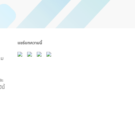
แชร์บทความนี้
าม
ละ
นี้
น