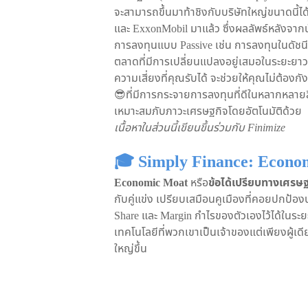
จะสามารถขึ้นมาท้าชิงกับบริษัทใหญ่ขนาดนี้ไ
และ ExxonMobil มาแล้ว ซึ่งผลลัพธ์หลังจากนั
การลงทุนแบบ Passive เช่น การลงทุนในดัชนี 
ตลาดที่มีการเปลี่ยนแปลงอยู่เสมอในระยะยา
ความเสี่ยงที่คุณรับได้ จะช่วยให้คุณไม่ต้อ
😎ที่มีการกระจายการลงทุนที่ดีในหลากหลายสิน
เหมาะสมภับภาวะเศรษฐกิจโดยอัตโนมัติด้วย
เนื้อหาในส่วนนี้เขียนขึ้นร่วมกับ Finimize
🎓 Simply Finance: Econo
Economic Moat
หรือ
ข้อได้เปรียบทางเศรษฐ
กับคู่แข่ง เปรียบเสมือนคูเมืองที่คอยปกป้อ
Share และ Margin กำไรของตัวเองไว้ได้ในระยะ
เทคโนโลยีที่พวกเขาเป็นเจ้าของแต่เพียงผู้เดี
ใหญ่ขึ้น