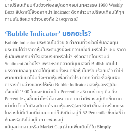
มาเปรียบเทียบกับช่วงฟองสบู่ดอทคอมในทศวรรษ 1990 Weekly
Buzz สัปดาห์นี้จึงอยากนำ Indicator ดังกล่าวมาเปรียบเทียบให้ทุก
ท่านเห็นข้อแตกต่างของทั้ง 2 เหตุการณ์
‘Bubble Indicator’ บอกอะไร?
Bubble Indicator ประกอบไปด้วย 6 คำถามที่จะช่วยให้นักลงทุน
ประเมินได้ว่าราคาหุ้นในระดับสูงนี้จะมีความยั่งยืนหรือไม่? เช่น ราคา
หุ้นสัมพันธ์กับกำไรของบริษัทหรือไม่? หรือตลาดโดยรวมมี
Sentiment อย่างไร? เพราะหากตลาดมีมุมมองที่ Bullish เกินไป
บรรดานักลงทุนอาจได้ทุ่มเงินทั้งหมดซื้อหุ้นไปเรียบร้อยแล้ว ทำให้
พวกเขามีแนวโน้มที่จะขายหุ้นเพื่อทำกำไร มากกว่าที่จะซื้อหุ้นเพิ่ม
ตารางด้านล่างแสดงให้เห็น Bubble Indicator ของหุ้นสหรัฐนับ
ตั้งแต่ปี 1900 โดยจะวัดค่าเป็น Percentile อธิบายง่ายๆ คือ ยิ่ง
Percentile สูงขึ้นเท่าไหร่ ก็อาจหมายความว่ามีฟองสบู่เกิดขึ้นมาก
เท่านั้น โดยในปัจจุบัน แม้ราคาหุ้นสหรัฐจะปรับตัวขึ้นอย่างร้อนแรง
ในช่วงไม่กี่เดือนที่ผ่านมา แต่ก็ยังมีค่าอยู่ที่ 52 Percentile ซึ่งบ่งชี้ว่า
หุ้นสหรัฐยังไม่อยู่ในภาวะฟองสบู่
แม้มูลค่าตลาดหรือ Market Cap (อ่านเพิ่มเติมได้ใน
Simply