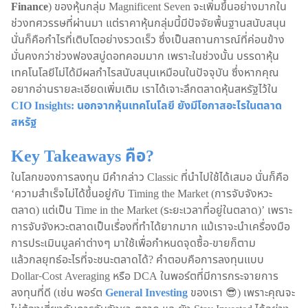
Finance
) ของหุ้นกลุ่ม Magnificent Seven จะเพิ่มขึ้นอย่างมากใน
ช่วงทศวรรษที่ผ่านมา แต่ราคาหุ้นกลุ่มนี้มีปัจจัยพื้นฐานสนับสนุน
นั่นก็คือกำไรที่เติบโตอย่างรวดเร็ว ซึ่งเป็นสถานการณ์ที่ค่อนข้าง
มั่นคงกว่าช่วงฟองสบู่ดอทคอมมาก เพราะในช่วงนั้น บรรดาหุ้น
เทคโนโลยีไม่ได้มีผลกำไรสนับสนุนเหมือนในปัจจุบัน ซึ่งหากคุณ
อยากอ่านรายละเอียดเพิ่มเติม เราได้เจาะลึกตลาดหุ้นสหรัฐไว้ใน
CIO Insights: นอกจากหุ้นเทคโนโลยี ยังมีโอกาสอะไรในตลาด
สหรัฐ
Key Takeaways คือ?
ในโลกของการลงทุน มีคำกล่าว Classic ที่นำไปใช้ได้เสมอ นั่นก็คือ
‘ความสำเร็จไม่ได้ขึ้นอยู่กับ Timing the Market (การจับจังหวะ
ตลาด) แต่เป็น Time in the Market (ระยะเวลาที่อยู่ในตลาด)’ เพราะ
การจับจังหวะตลาดเป็นเรื่องที่ทำได้ยากมาก แม้เราจะนำเครื่องมือ
การประเมินมูลค่าต่างๆ มาใช้เพื่อกำหนดจุดซื้อ-ขายก็ตาม
แล้วกลยุทธ์อะไรที่จะชนะตลาดได้? คำตอบคือการลงทุนแบบ
Dollar-Cost Averaging หรือ DCA ในพอร์ตที่มีการกระจายการ
ลงทุนที่ดี (เช่น พอร์ต
General Investing
ของเรา 😎) เพราะคุณจะ