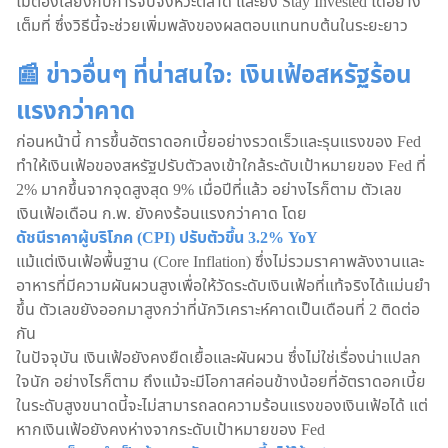
ไม่ต้องเสี่ยงกับการจับจังหวะตลาด และยัง Stay Invested ได้อย่าง
เต็มที่ ซึ่งวิธีนี้จะช่วยเพิ่มพลังของผลตอบแทนทบต้นในระยะยาว
📰 ข่าวอื่นๆ ที่น่าสนใจ: เงินเฟ้อสหรัฐร้อน
แรงกว่าคาด
ก่อนหน้านี้ การขึ้นอัตราดอกเบี้ยอย่างรวดเร็วและรุนแรงของ Fed
ทำให้เงินเฟ้อของสหรัฐปรับตัวลงเข้าใกล้ระดับเป้าหมายของ Fed ที่
2% มากขึ้นจากจุดสูงสุด 9% เมื่อปีที่แล้ว อย่างไรก็ตาม ตัวเลข
เงินเฟ้อเดือน ก.พ. ยังคงร้อนแรงกว่าคาด โดย
ดัชนีราคาผู้บริโภค (CPI) ปรับตัวขึ้น 3.2% YoY
แม้แต่เงินเฟ้อพื้นฐาน (Core Inflation) ซึ่งไม่รวมราคาพลังงานและ
อาหารที่มีความผันผวนสูงเพื่อให้วัดระดับเงินเฟ้อที่แท้จริงได้แม่นยำ
ขึ้น ตัวเลขยังออกมาสูงกว่าที่นักวิเคราะห์คาดเป็นเดือนที่ 2 ติดต่อ
กัน
ในปัจจุบัน เงินเฟ้อยังคงยืดเยื้อและผันผวน ซึ่งไม่ใช่เรื่องน่าแปลก
ใจนัก อย่างไรก็ตาม ถึงแม้จะมีโอกาสค่อนข้างน้อยที่อัตราดอกเบี้ย
ในระดับสูงขนาดนี้จะไม่สามารถลดความร้อนแรงของเงินเฟ้อได้ แต่
หากเงินเฟ้อยังคงห่างจากระดับเป้าหมายของ Fed