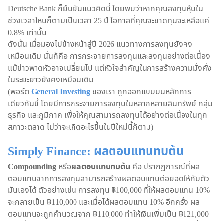
Deutsche Bank ก็ยืนยันแนวคิดนี้ โดยพบว่าหากคุณลงทุนหุ้นใน
ช่วงเวลาไหนก็ตามเป็นเวลา 25 ปี โอกาสที่คุณจะขาดทุนจะเหลือแค่
0.8% เท่านั้น
ดังนั้น เมื่อมองไปข้างหน้าสู่ปี 2026 แนวทางการลงทุนยังคง
เหมือนเดิม นั่นก็คือ การกระจายการลงทุนและลงทุนอย่างต่อเนื่อง
แม้ข่าวพาดหัวอาจเปลี่ยนไป แต่หัวใจสำคัญในการสร้างความมั่งคั่ง
ในระยะยาวยังคงเหมือนเดิม
(พอร์ต
General Investing
ของเรา ถูกออกแบบบนหลักการ
เดียวกันนี้ โดยมีการกระจายการลงทุนในหลากหลายสินทรัพย์ กลุ่ม
ธุรกิจ และภูมิภาค เพื่อให้คุณสามารถลงทุนได้อย่างต่อเนื่องในทุก
สภาวะตลาด ไม่ว่าจะเกิดอะไรขึ้นในปีใหม่นี้ก็ตาม)
Simply Finance: ผลตอบแทนทบต้น
Compounding
หรือ
ผลตอบแทนทบต้น
คือ ปรากฏการณ์ที่ผล
ตอบแทนจากการลงทุนสามารถสร้างผลตอบแทนต่อยอดให้กับตัว
มันเองได้ ตัวอย่างเช่น การลงทุน ฿100,000 ที่ให้ผลตอบแทน 10%
จะกลายเป็น ฿110,000 และเมื่อได้ผลตอบแทน 10% อีกครั้ง ผล
ตอบแทนจะถูกคำนวณจาก ฿110,000 ทำให้เงินเพิ่มเป็น ฿121,000