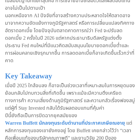
ในสมมติฐานที่แย่ที่สุดคือ การใช้จ่ายอาจชะลอตัวและผลตอบแทน
อาจไม่เป็นไปตามเป้า
นอกเหนือจาก AI ปัจจัยที่อาจสร้างความประหลาดใจให้ตลาดอาจ
มาจากความขัดแย้งทางภูมิรัฐศาสตร์ หรือการเปลี่ยนแปลงทิศทาง
อัตราดอกเบี้ย โดยปัจจุบันตลาดคาดการณ์ว่า Fed จะปรับลด
ดอกเบี้ย 2 ครั้งในปี 2026 แต่หากประธานาธิบดีสหรัฐแต่งตั้ง
ประธาน Fed คนใหม่ที่มีแนวคิดสนับสนุนนโยบายดอกเบี้ยต่ำและ
การผ่อนคลายเชิงรุกมากขึ้น การลดดอกเบี้ยก็อาจเกิดขึ้นเร็วกว่าที่
คาด
Key Takeaway
เมื่อปี 2025 ใกล้จบลง ก็อาจเป็นช่วงเวลาที่เหมาะสมในการหยุดมอง
ย้อนกลับไปทบทวนสิ่งที่เกิดขึ้น เพราะแม้จะมีความตึงเครียด
ทางการค้า ความเสี่ยงด้านภูมิรัฐศาสตร์ และความกลัวเรื่องฟองสบู่
แต่ผู้ที่ Stay Invested กลับได้รับผลตอบแทนที่คุ้มค่า
ปีนี้ยังถือเป็นการปิดฉากยุคสมัยของ
Warren Buffett นักลงทุนระดับตำนานที่ประกาศเกษียณอายุ
แต่
หลักการลงทุนของเขายังคงอยู่ โดย Buffett เคยกล่าวไว้ว่า “เวลา
คือเพื่อนแท้ของบริษัทคุณภาพดี” และงานวิจัย 200 ปีของ