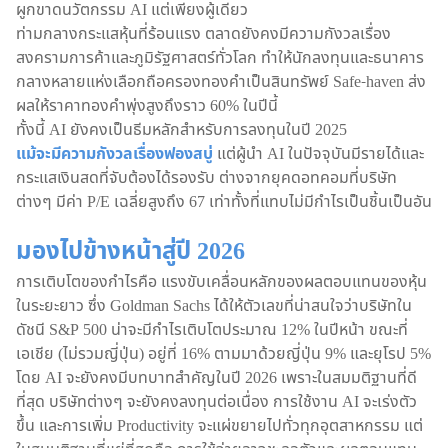
ผูกขาดนวัตกรรม AI แต่เพียงผู้เดียว
ท่ามกลางกระแสหุ้นที่ร้อนแรง ตลาดยังคงมีความกังวลเรื่อง
สงครามการค้าและภูมิรัฐศาสตร์ทั่วโลก ทำให้นักลงทุนและธนาคาร
กลางหลายแห่งเลือกถือครองทองคำเป็นสินทรัพย์ Safe-haven ส่ง
ผลให้ราคาทองคำพุ่งสูงถึงราว 60% ในปีนี้
ทั้งนี้ AI ยังคงเป็นธีมหลักสำหรับการลงทุนในปี 2025
แม้จะมีความกังวลเรื่องฟองสบู่
แต่ผู้นำ AI ในปัจจุบันมีรายได้และ
กระแสเงินสดที่จับต้องได้รองรับ ต่างจากยุคดอทคอมที่บริษัท
ต่างๆ มีค่า P/E เฉลี่ยสูงถึง 67 เท่าทั้งที่แทบไม่มีกำไรเป็นชิ้นเป็นอัน
มองไปข้างหน้าสู่ปี 2026
การเติบโตของกำไรคือ แรงขับเคลื่อนหลักของผลตอบแทนของหุ้น
ในระยะยาว ซึ่ง Goldman Sachs ได้ให้ตัวเลขที่น่าสนใจว่าบริษัทใน
ดัชนี S&P 500 น่าจะมีกำไรเติบโตประมาณ 12% ในปีหน้า ขณะที่
เอเชีย (ไม่รวมญี่ปุ่น) อยู่ที่ 16% ตามมาด้วยญี่ปุ่น 9% และยุโรป 5%
โดย AI จะยังคงมีบทบาทสำคัญในปี 2026 เพราะในสมมติฐานที่ดี
ที่สุด บริษัทต่างๆ จะยังคงลงทุนต่อเนื่อง การใช้งาน AI จะเร่งตัว
ขึ้น และการเพิ่ม Productivity จะแผ่ขยายไปทั่วทุกอุตสาหกรรม แต่