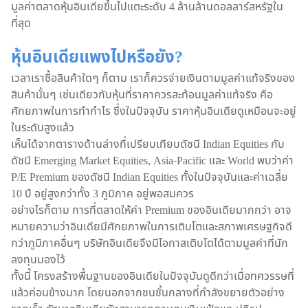
มูลค่าตลาดหุ้นอินเดียขึ้นไปแตะระดับ 4 ล้านล้านดอลลาร์สหรัฐใน
ที่สุด
หุ้นอินเดียแพงไปหรือยัง?
เวลาเราซื้อสินค้าใดๆ ก็ตาม เราก็ควรจ่ายเงินตามมูลค่าแท้จริงของ
สินค้านั้นๆ เช่นเดียวกับหุ้นที่ราคาควรสะท้อนมูลค่าแท้จริง คือ
ศักยภาพในการทำกำไร ซึ่งในปัจจุบัน ราคาหุ้นอินเดียดูเหมือนจะอยู่
ในระดับสูงแล้ว
เห็นได้จากตารางด้านล่างที่เปรียบเทียบดัชนี Indian Equities กับ
ดัชนี Emerging Market Equities, Asia-Pacific และ World พบว่าค่า
P/E Premium ของดัชนี Indian Equities ทั้งในปัจจุบันและค่าเฉลี่ย
10 ปี อยู่สูงกว่าทั้ง 3 ภูมิภาค อยู่พอสมควร
อย่างไรก็ตาม การที่ตลาดให้ค่า Premium ของอินเดียมากกว่า อาจ
หมายความว่าอินเดียมีศักยภาพในการเติบโตและสภาพเศรษฐกิจดี
กว่าภูมิภาคอื่นๆ บริษัทอินเดียจึงมีโอกาสเติบโตได้ตามมูลค่าที่นัก
ลงทุนมองไว้
ทั้งนี้ โครงสร้างพื้นฐานของอินเดียในปัจจุบันดูดีกว่าเมื่อทศวรรษที่
แล้วค่อนข้างมาก โดยนอกจากชนชั้นกลางที่กำลังขยายตัวอย่าง