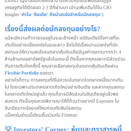
รวดเร็ว รัฐบาลอินเดียยังสามารถควบคุมเงินเฟ้อและปฏิรูป
เศรษฐกิจได้ดีตลอด 2-3 ปีที่ผ่านมา (อ่านเพิ่มเติมได้ใน CIO
Insights
‘ทำไม ‘อินเดีย’ ถึงน่าสนใจสำหรับนักลงทุน’
)
เรื่องนี้ส่งผลต่อนักลงทุนอย่างไร?
แม้จะมีความท้าทายรออยู่ในระยะข้างหน้า แต่อินเดียมีโอกาสที่จะ
เติบโตอย่างแข็งแกร่งในระยะยาว จึงไม่ใช่เรื่องน่าแปลกใจที่นัก
ลงทุนจะให้ความสนใจจนตลาดหุ้นอินเดียมีมูลค่าตลาดมากกว่า 4
ล้านล้านดอลลาร์สหรัฐแล้วในขณะนี้ ดังนั้นหากคุณอยากมีส่วนร่วม
กับการเติบโตครั้งนี้ คุณอาจเลือกลงทุนในตลาดหุ้นอินเดียผ่าน
Flexible Portfolio
ของเรา
อย่างไรก็ตาม การลงทุนที่ดีไม่ควรเน้นตลาดใดตลาดหนึ่งมากเกิน
ไป โดยเฉพาะประเทศตลาดเกิดใหม่อย่างอินเดีย และหากคุณลงทุน
ในตลาดเกิดใหม่อยู่แล้ว คุณก็อาจมีสัดส่วนในอินเดียอยู่แล้วพอ
สมควร ดังนั้นคุณควรพิจารณาให้ถี่ถ้วนว่าอยากมี Exposure ใน
อินเดียมากน้อยแค่ไหนก่อนตัดสินใจลงทุน
เนื้อหาในส่วนนี้เขียนขึ้นร่วมกับ Finimize
💡 Investors’ Corner: หุ้นและตราสารหนี้