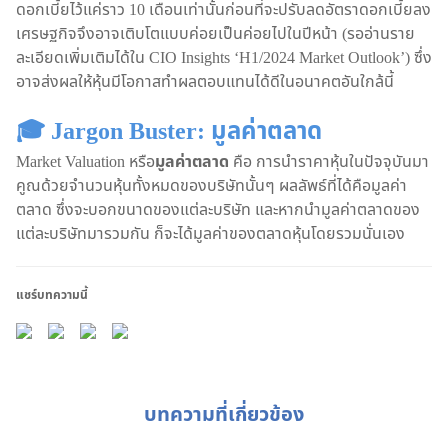
ดอกเบี้ยไว้แค่ราว 10 เดือนเท่านั้นก่อนที่จะปรับลดอัตราดอกเบี้ยลง
เศรษฐกิจจึงอาจเติบโตแบบค่อยเป็นค่อยไปในปีหน้า (รออ่านราย
ละเอียดเพิ่มเติมได้ใน CIO Insights ‘H1/2024 Market Outlook’) ซึ่ง
อาจส่งผลให้หุ้นมีโอกาสทำผลตอบแทนได้ดีในอนาคตอันใกล้นี้
🎓 Jargon Buster: มูลค่าตลาด
Market Valuation หรือ
มูลค่าตลาด
คือ การนำราคาหุ้นในปัจจุบันมา
คูณด้วยจำนวนหุ้นทั้งหมดของบริษัทนั้นๆ ผลลัพธ์ที่ได้คือมูลค่า
ตลาด ซึ่งจะบอกขนาดของแต่ละบริษัท และหากนำมูลค่าตลาดของ
แต่ละบริษัทมารวมกัน ก็จะได้มูลค่าของตลาดหุ้นโดยรวมนั่นเอง
แชร์บทความนี้
บทความที่เกี่ยวข้อง