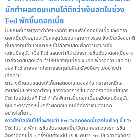
มักทำผลตอบแทนได้ดีกว่าเงินสดในช่วง
Fed พักขึ้นดอกเบี้ย
ในขณะที่เศรษฐกิจกำลังชะลอตัว เงินเฟ้อยังคงยืดเยื้อและอัตรา
ดอกเบี้ยยังอยู่ในระดับสูงสุดในรอบหลายทศวรรษ จึงเป็นเรื่องปกติ
ที่นักลงทุนจำนวนมากหันไปถือเงินสดเพื่อความสบายใจ
แต่ในปัจจุบัน เมื่อ Fed แสดงท่าทีว่าวงจรการขึ้นอัตราดอกเบี้ยอาจ
มาถึงจุดสิ้นสุดแล้ว ทำให้นักลงทุนที่ถือเงินสดเพื่อรอความชัดเจน
ของ Fed อาจพลาดโอกาสลงทุนในสินทรัพย์อื่นๆ ไปอย่างน่า
เสียดาย
ตารางด้านบนแสดงให้เห็นผลตอบแทนของหุ้น ตราสารหนี้และ
เงินสดในช่วงเวลาต่างๆ ของวงจรการขึ้น-ลดอัตราดอกเบี้ยของ
Fed โดยในช่วงที่ Fed กำลังพักการขึ้นดอกเบี้ยเหมือนในปัจจุบัน
หุ้นและตราสารหนี้มักทำผลตอบแทนได้ดีกว่าเงินสดมาก
อย่างไรก็ตาม
อาจยังเร็วเกินไปที่จะสรุปว่า Fed จะลดดอกเบี้ยลงในเร็วๆ นี้
และ
Fed ไม่น่าจะพักการขึ้นอัตราดอกเบี้ยไว้นาน เพราะวงจรการขึ้น
อัตราดอกเบี้ย 5 ครั้งนับตั้งแต่ปี 1990 พบว่า Fed ใช้เวลาคงอัตรา